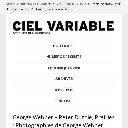
Accueil
>
Numéros
>
Ciel variable 27 – JOURNAUX INTIMES
>
George Webber – Peter
Duthie, Prairies : Photographies de George Webber
Aller
BOUTIQUE
Menu principal
au
contenu
NUMÉROS RÉCENTS
principal
CHRONIQUES WEB
ARCHIVES
À PROPOS
ENGLISH
George Webber – Peter Duthie, Prairies
: Photographies de George Webber