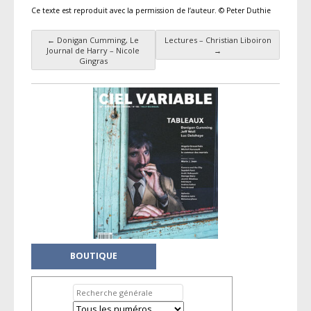
Ce texte est reproduit avec la permission de l’auteur. © Peter Duthie
←
Donigan Cumming, Le
Lectures – Christian Liboiron
Navigation des articles
Journal de Harry – Nicole
→
Gingras
BOUTIQUE