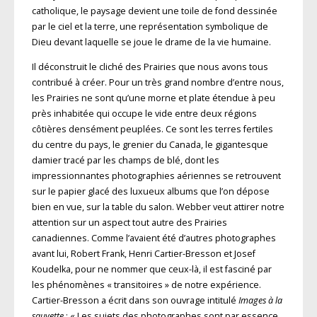
catholique, le paysage devient une toile de fond dessinée
par le ciel et la terre, une représentation symbolique de
Dieu devant laquelle se joue le drame de la vie humaine.
Il déconstruit le cliché des Prairies que nous avons tous
contribué à créer. Pour un très grand nombre d’entre nous,
les Prairies ne sont qu’une morne et plate étendue à peu
près inhabitée qui occupe le vide entre deux régions
côtières densément peuplées. Ce sont les terres fertiles
du centre du pays, le grenier du Canada, le gigantesque
damier tracé par les champs de blé, dont les
impressionnantes photographies aériennes se retrouvent
sur le papier glacé des luxueux albums que l’on dépose
bien en vue, sur la table du salon. Webber veut attirer notre
attention sur un aspect tout autre des Prairies
canadiennes. Comme l’avaient été d’autres photographes
avant lui, Robert Frank, Henri Cartier-Bresson et Josef
Koudelka, pour ne nommer que ceux-là, il est fasciné par
les phénomènes « transitoires » de notre expérience.
Cartier-Bresson a écrit dans son ouvrage intitulé
Images à la
sauvette
: « Les sujets des photographes sont par essence