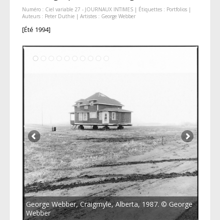
Numéro :
Ciel variable 27 - JOURNAUX INTIMES
| Étiquettes :
Portfolios
|
Auteurs :
Peter Duthie
| Artistes :
George Webber
[Été 1994]
George Webber, Craigmyle, Alberta, 1987. © George
Webber