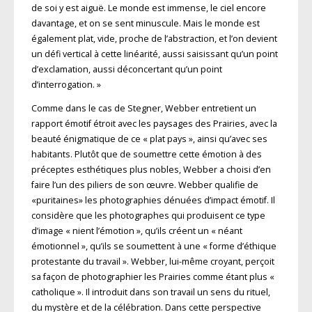
de soi y est aiguë. Le monde est immense, le ciel encore
davantage, et on se sent minuscule. Mais le monde est
également plat, vide, proche de l’abstraction, et l’on devient
un défi vertical à cette linéarité, aussi saisissant qu’un point
d’exclamation, aussi déconcertant qu’un point
d’interrogation. »
Comme dans le cas de Stegner, Webber entretient un
rapport émotif étroit avec les paysages des Prairies, avec la
beauté énigmatique de ce « plat pays », ainsi qu’avec ses
habitants. Plutôt que de soumettre cette émotion à des
préceptes esthétiques plus nobles, Webber a choisi d’en
faire l’un des piliers de son œuvre. Webber qualifie de
«puritaines» les photographies dénuées d’impact émotif. Il
considère que les photographes qui produisent ce type
d’image « nient l’émotion », qu’ils créent un « néant
émotionnel », qu’ils se soumettent à une « forme d’éthique
protestante du travail ». Webber, lui-même croyant, perçoit
sa façon de photographier les Prairies comme étant plus «
catholique ». Il introduit dans son travail un sens du rituel,
du mystère et de la célébration. Dans cette perspective