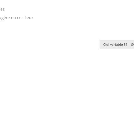
ges
agère en ces lieux
Ciel variable 31 – 
es