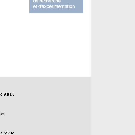
ARIABLE
ion
la revue