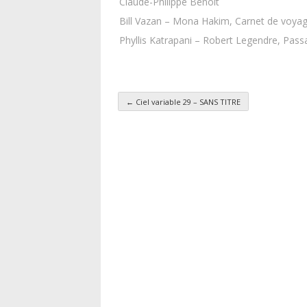
Claude-Philippe Benoit
Bill Vazan – Mona Hakim, Carnet de voya
Phyllis Katrapani – Robert Legendre, Pass
←
Ciel variable 29 – SANS TITRE
Navigation des articl