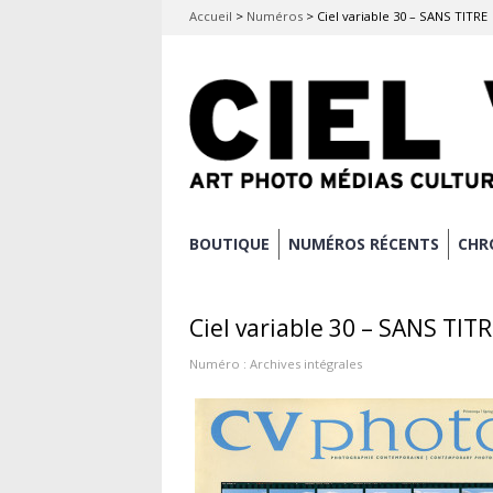
Accueil
>
Numéros
>
Ciel variable 30 – SANS TITRE
Aller
BOUTIQUE
NUMÉROS RÉCENTS
CHR
Menu principal
au
contenu
Ciel variable 30 – SANS TIT
principal
Numéro :
Archives intégrales