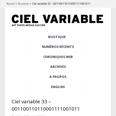
Accueil
>
Numéros
>
Ciel variable 33 – 001100110110001111001011
Aller
BOUTIQUE
Menu principal
au
contenu
NUMÉROS RÉCENTS
principal
CHRONIQUES WEB
ARCHIVES
À PROPOS
ENGLISH
Ciel variable 33 –
001100110110001111001011