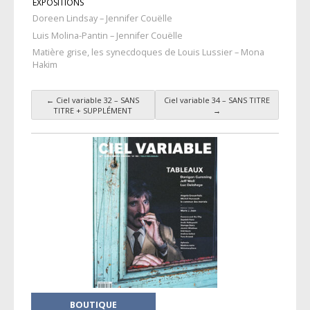
EXPOSITIONS
Doreen Lindsay – Jennifer Couëlle
Luis Molina-Pantin – Jennifer Couëlle
Matière grise, les synecdoques de Louis Lussier – Mona
Hakim
←
Ciel variable 32 – SANS
Ciel variable 34 – SANS TITRE
Navigation des articles
TITRE + SUPPLÉMENT
→
BOUTIQUE