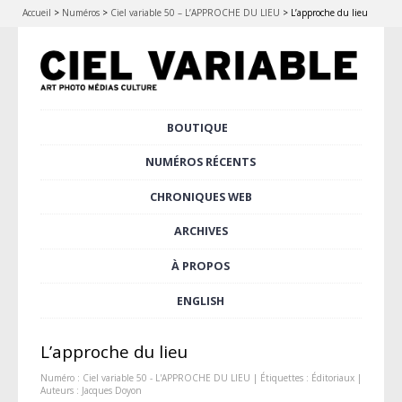
Accueil
>
Numéros
>
Ciel variable 50 – L’APPROCHE DU LIEU
>
L’approche du lieu
Aller
BOUTIQUE
Menu principal
au
contenu
NUMÉROS RÉCENTS
principal
CHRONIQUES WEB
ARCHIVES
À PROPOS
ENGLISH
L’approche du lieu
Numéro :
Ciel variable 50 - L'APPROCHE DU LIEU
| Étiquettes :
Éditoriaux
|
Auteurs :
Jacques Doyon