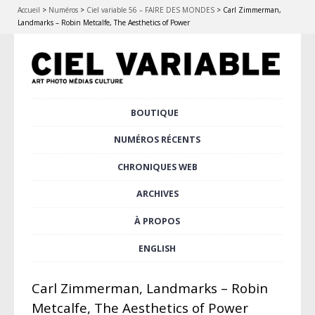
Accueil
>
Numéros
>
Ciel variable 56 – FAIRE DES MONDES
>
Carl Zimmerman,
Landmarks – Robin Metcalfe, The Aesthetics of Power
Aller
BOUTIQUE
Menu principal
au
contenu
NUMÉROS RÉCENTS
principal
CHRONIQUES WEB
ARCHIVES
À PROPOS
ENGLISH
Carl Zimmerman, Landmarks – Robin
Metcalfe, The Aesthetics of Power