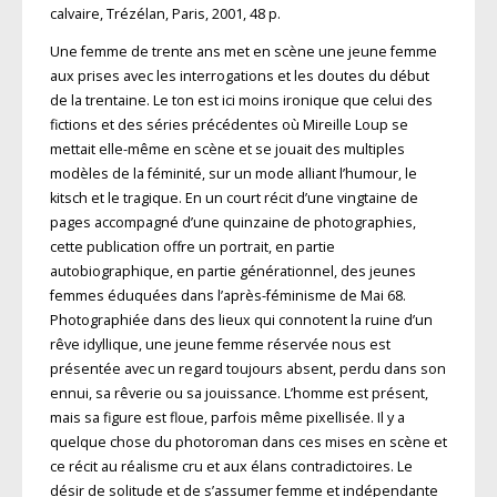
calvaire, Trézélan, Paris, 2001, 48 p.
Une femme de trente ans met en scène une jeune femme
aux prises avec les interrogations et les doutes du début
de la trentaine. Le ton est ici moins ironique que celui des
fictions et des séries précédentes où Mireille Loup se
mettait elle-même en scène et se jouait des multiples
modèles de la féminité, sur un mode alliant l’humour, le
kitsch et le tragique. En un court récit d’une vingtaine de
pages accompagné d’une quinzaine de photographies,
cette publication offre un portrait, en partie
autobiographique, en partie générationnel, des jeunes
femmes éduquées dans l’après-féminisme de Mai 68.
Photographiée dans des lieux qui connotent la ruine d’un
rêve idyllique, une jeune femme réservée nous est
présentée avec un regard toujours absent, perdu dans son
ennui, sa rêverie ou sa jouissance. L’homme est présent,
mais sa figure est floue, parfois même pixellisée. Il y a
quelque chose du photoroman dans ces mises en scène et
ce récit au réalisme cru et aux élans contradictoires. Le
désir de solitude et de s’assumer femme et indépendante