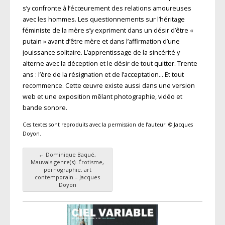
s’y confronte à l’écœurement des relations amoureuses
avec les hommes. Les questionnements sur l’héritage
féministe de la mère s’y expriment dans un désir d’être «
putain » avant d’être mère et dans l’affirmation d’une
jouissance solitaire. L’apprentissage de la sincérité y
alterne avec la déception et le désir de tout quitter. Trente
ans : l’ère de la résignation et de l’acceptation… Et tout
recommence. Cette œuvre existe aussi dans une version
web et une exposition mêlant photographie, vidéo et
bande sonore.
Ces textes sont reproduits avec la permission de l’auteur. © Jacques
Doyon.
←
Dominique Baqué,
Navigation des articles
Mauvais genre(s). Érotisme,
pornographie, art
contemporain – Jacques
Doyon