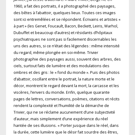
1960, a fait des portraits, il a photographié des paysages,
des bêtes à l’abattoir, quelques lieux. Toutes ces images
sont ici entremêlées et se répondent. Écrivains et artistes «
à part » (les Genet, Foucault, Bacon, Beckett, Leiris, Warhol,
Dubuffet et beaucoup d’autres) et résidants d’hôpitaux
psychiatriques ne sont pas si facilement discernables les
uns des autres, si ce n’était des légendes : même intensité
du regard, même plongée en soi-même. Trivier
photographie des paysages aussi, souvent des arbres, des
ciels, surtout faits de lumière et des modulations des
ombres et des gris : le « fond du monde ». Puis des photos
d’abattoir, oscillant entre le portrait, la nature morte et le
décor, montrent le regard devant la mort, la carcasse et les
viscères, l’envers du monde. Enfin, quelque quarante
pages de lettres, conversations, poèmes, citations et récits
rendent la complexité et l’humilité de la démarche de
Trivier, qui ne se réclame aucunement d’une subjectivité
d’auteur, mais simplement d’une expérience du réel
hantée de ses illusions. « Porter jusque dans le réel, dans
la durée, cette lumière que le désir fait sourdre des êtres,