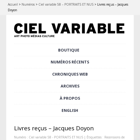
Accueil
>
Numéros
>
Ciel variable 58 – PORTRAITS ET NUS
>
Livres reçus – Jacques
Doyon
Aller
BOUTIQUE
Menu principal
au
contenu
NUMÉROS RÉCENTS
principal
CHRONIQUES WEB
ARCHIVES
À PROPOS
ENGLISH
Livres reçus – Jacques Doyon
Numéro :
Ciel variable 58 - PORTRAITS ET NUS
| Étiquettes :
Recensions de