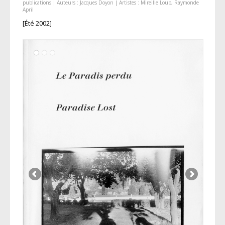
publications
| Auteurs :
Jacques Doyon
| Artistes :
Mireille Loup
,
Raymonde
April
[Été 2002]