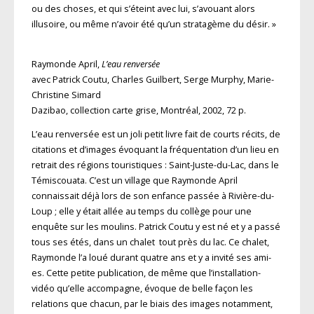
ou des choses, et qui s’éteint avec lui, s’avouant alors
illusoire, ou même n’avoir été qu’un stratagème du désir. »
Raymonde April,
L’eau renversée
avec Patrick Coutu, Charles Guilbert, Serge Murphy, Marie-
Christine Simard
Dazibao, collection carte grise, Montréal, 2002, 72 p.
L’eau renversée est un joli petit livre fait de courts récits, de
citations et d’images évoquant la fréquentation d’un lieu en
retrait des régions touristiques : Saint-Juste-du-Lac, dans le
Témiscouata. C’est un village que Raymonde April
connaissait déjà lors de son enfance passée à Rivière-du-
Loup ; elle y était allée au temps du collège pour une
enquête sur les moulins. Patrick Coutu y est né et y a passé
tous ses étés, dans un chalet tout près du lac. Ce chalet,
Raymonde l’a loué durant quatre ans et y a invité ses ami-
es. Cette petite publication, de même que l’installation-
vidéo qu’elle accompagne, évoque de belle façon les
relations que chacun, par le biais des images notamment,