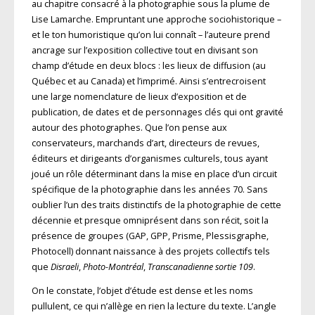
au chapitre consacré à la photographie sous la plume de
Lise Lamarche. Empruntant une approche sociohistorique –
et le ton humoristique qu’on lui connaît – l’auteure prend
ancrage sur l’exposition collective tout en divisant son
champ d’étude en deux blocs : les lieux de diffusion (au
Québec et au Canada) et l’imprimé. Ainsi s’entrecroisent
une large nomenclature de lieux d’exposition et de
publication, de dates et de personnages clés qui ont gravité
autour des photographes. Que l’on pense aux
conservateurs, marchands d’art, directeurs de revues,
éditeurs et dirigeants d’organismes culturels, tous ayant
joué un rôle déterminant dans la mise en place d’un circuit
spécifique de la photographie dans les années 70. Sans
oublier l’un des traits distinctifs de la photographie de cette
décennie et presque omniprésent dans son récit, soit la
présence de groupes (GAP, GPP, Prisme, Plessisgraphe,
Photocell) donnant naissance à des projets collectifs tels
que
Disraeli
,
Photo-Montréal
,
Transcanadienne sortie 109
.
On le constate, l’objet d’étude est dense et les noms
pullulent, ce qui n’allège en rien la lecture du texte. L’angle