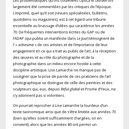
Les problématiques qu’ont soulevées Optica et
Disraeli
ont
largement été commentées par les critiques de l’époque.
L’imprimé, quel qu’il soit (revues spécialisées, bulletins,
quotidiens ou magazines), est à cet égard une tribune
essentielle au brassage d’idées qui caractérise les années
70. De fréquentes interventions écrites du GAP ou de
l’ADAP (qui publia un manifeste dans
Le Jour
) témoignent de
l’ « activisme » de ces artistes et de l’importance de leur
engagement en ce qui a trait au public de l’art, à la réception
des œuvres et au rôle du photographe et de la
photographie dans un milieu encore hostile à cette
discipline artistique. Lise Lamarche ne manque pas de
souligner que la prise de parole de ces praticiens de l’art
photographique se distingue de celle des peintres et des
sculpteurs qui, eux, depuis
Refus global
et Prisme d’Yeux, ne
s’y adonnent pas si volontiers.
On pourrait reprocher à Lise Lamarche la lourdeur d’un
texte taxinomique ainsi que de s’être limitée aux années 70
(bien qu’elles soient suffisamment chargées, on en
convient), alors que les années 80 ont permis un