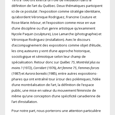
1970 à 1990 ont exercé un rôle de médiation dans la
définition de l’art du Québec. Deux thématiques participent
ici de ce postulat : l’exposition comme stratégie identitaire,
qu’abordent Véronique Rodriguez, Francine Couture et
Rose-Marie Arbour, et l’exposition comme mise en vue
d’une discipline ou d’un genre artistique qu’examinent
Nycole Paquin (sculpture), Lise Lamarche (photographie) et
Véronique Rodriguez (installation). Avec le discours
d’accompagnement des expositions comme objet d’étude,
les cinq auteures y vont d’une approche historique,
sociologique et sémiotique selon leur champ de
spécialisation. Retour donc sur
Québec 75
,
Montréal plus ou
moins ?
(1972),
Corridart
(1976),
Art femme 75
,
Femmes-forces
(1987) et
Aurora borealis
(1985), entre autres expositions-
phares qui ont entraîné tour à tour des polémiques, l’idée
d’une montréalisation de l’art, la définition de l’espace
public, une mise en valeur du mouvement féministe de
même qu’une conception d’une spécificité canadienne de
l’art d’installation.
Pour notre part, nous porterons une attention particulière