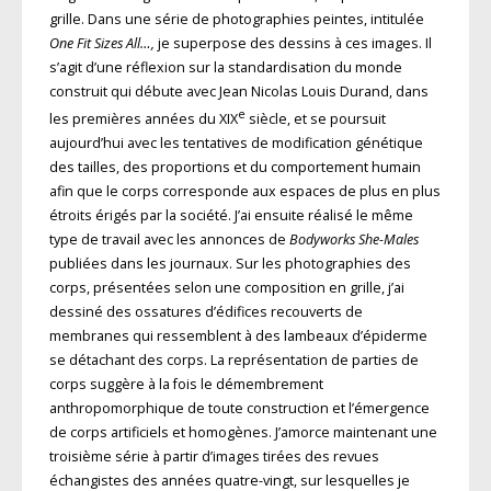
grille. Dans une série de photographies peintes, intitulée
One Fit Sizes All…,
je superpose des dessins à ces images. Il
s’agit d’une réflexion sur la standardisation du monde
construit qui débute avec Jean Nicolas Louis Durand, dans
e
les premières années du XIX
siècle, et se poursuit
aujourd’hui avec les tentatives de modification génétique
des tailles, des proportions et du comportement humain
afin que le corps corresponde aux espaces de plus en plus
étroits érigés par la société. J’ai ensuite réalisé le même
type de travail avec les annonces de
Bodyworks She-Males
publiées dans les journaux. Sur les photographies des
corps, présentées selon une composition en grille, j’ai
dessiné des ossatures d’édifices recouverts de
membranes qui ressemblent à des lambeaux d’épiderme
se détachant des corps. La représentation de parties de
corps suggère à la fois le démembrement
anthropomorphique de toute construction et l’émergence
de corps artificiels et homogènes. J’amorce maintenant une
troisième série à partir d’images tirées des revues
échangistes des années quatre-vingt, sur lesquelles je