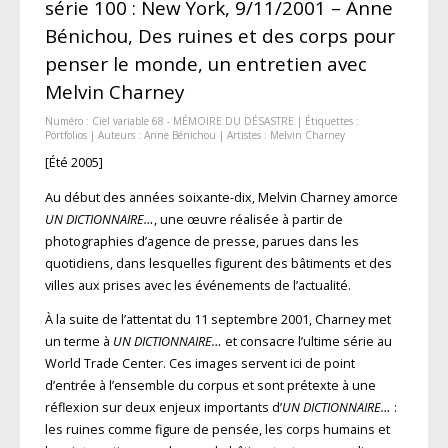
série 100 : New York, 9/11/2001 – Anne
Bénichou, Des ruines et des corps pour
penser le monde, un entretien avec
Melvin Charney
Numéro :
Ciel variable 68 - MÉMOIRE DU DÉSASTRE
| Étiquettes :
Portfolios
| Auteurs :
Anne Bénichou
| Artistes :
Melvin Charney
[Été 2005]
Au début des années soixante-dix, Melvin Charney amorce
UN DICTIONNAIRE…
, une œuvre réalisée à partir de
photographies d’agence de presse, parues dans les
quotidiens, dans lesquelles figurent des bâtiments et des
villes aux prises avec les événements de l’actualité.
À la suite de l’attentat du 11 septembre 2001, Charney met
un terme à
UN DICTIONNAIRE…
et consacre l’ultime série au
World Trade Center. Ces images servent ici de point
d’entrée à l’ensemble du corpus et sont prétexte à une
réflexion sur deux enjeux importants d’
UN DICTIONNAIRE…
:
les ruines comme figure de pensée, les corps humains et