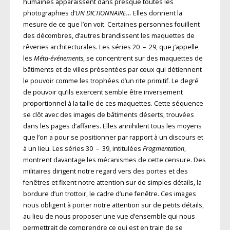
humaines apparaissent dans presque toutes les
photographies d’
UN DICTIONNAIRE…
Elles donnent la
mesure de ce que l’on voit. Certaines personnes fouillent
des décombres, d’autres brandissent les maquettes de
rêveries architecturales. Les séries 20 – 29, que j’appelle
les
Méta-événements
, se concentrent sur des maquettes de
bâtiments et de villes présentées par ceux qui détiennent
le pouvoir comme les trophées d’un rite primitif. Le degré
de pouvoir qu’ils exercent semble être inversement
proportionnel à la taille de ces maquettes. Cette séquence
se clôt avec des images de bâtiments déserts, trouvées
dans les pages d’affaires. Elles annihilent tous les moyens
que l’on a pour se positionner par rapport à un discours et
à un lieu. Les séries 30 – 39, intitulées
Fragmentation
,
montrent davantage les mécanismes de cette censure. Des
militaires dirigent notre regard vers des portes et des
fenêtres et fixent notre attention sur de simples détails, la
bordure d’un trottoir, le cadre d’une fenêtre. Ces images
nous obligent à porter notre attention sur de petits détails,
au lieu de nous proposer une vue d’ensemble qui nous
permettrait de comprendre ce qui est en train de se