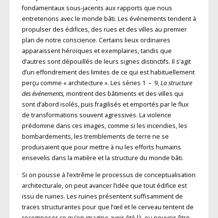
fondamentaux sous-jacents aux rapports que nous
entretenons avec le monde bâti. Les événements tendent à
propulser des édifices, des rues et des villes au premier
plan de notre conscience. Certains lieux ordinaires
apparaissent héroïques et exemplaires, tandis que
d’autres sont dépouillés de leurs signes distinctifs. Il s’agit
d’un effondrement des limites de ce qui est habituellement
perçu comme « architecture ». Les séries 1 – 9,
La structure
des événements,
montrent des bâtiments et des villes qui
sont d’abord isolés, puis fragilisés et emportés par le flux
de transformations souvent agressives. La violence
prédomine dans ces images, comme si les incendies, les
bombardements, les tremblements de terre ne se
produisaient que pour mettre à nu les efforts humains
ensevelis dans la matière et la structure du monde bâti.
Si on pousse à l’extrême le processus de conceptualisation
architecturale, on peut avancer l’idée que tout édifice est
issu de ruines. Les ruines présentent suffisamment de
traces structurantes pour que l’œil et le cerveau tentent de
recomposer ce qu’on imagine avoir été là, ou pouvoir être