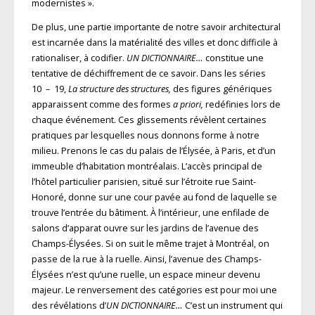
modernistes ».
De plus, une partie importante de notre savoir architectural
est incarnée dans la matérialité des villes et donc difficile à
rationaliser, à codifier.
UN DICTIONNAIRE…
constitue une
tentative de déchiffrement de ce savoir. Dans les séries
10 – 19,
La structure des structures,
des figures génériques
apparaissent comme des formes
a priori,
redéfinies lors de
chaque événement. Ces glissements révèlent certaines
pratiques par lesquelles nous donnons forme à notre
milieu. Prenons le cas du palais de l’Élysée, à Paris, et d’un
immeuble d’habitation montréalais. L’accès principal de
l’hôtel particulier parisien, situé sur l’étroite rue Saint-
Honoré, donne sur une cour pavée au fond de laquelle se
trouve l’entrée du bâtiment. À l’intérieur, une enfilade de
salons d’apparat ouvre sur les jardins de l’avenue des
Champs-Élysées. Si on suit le même trajet à Montréal, on
passe de la rue à la ruelle. Ainsi, l’avenue des Champs-
Élysées n’est qu’une ruelle, un espace mineur devenu
majeur. Le renversement des catégories est pour moi une
des révélations d’
UN DICTIONNAIRE…
C’est un instrument qui