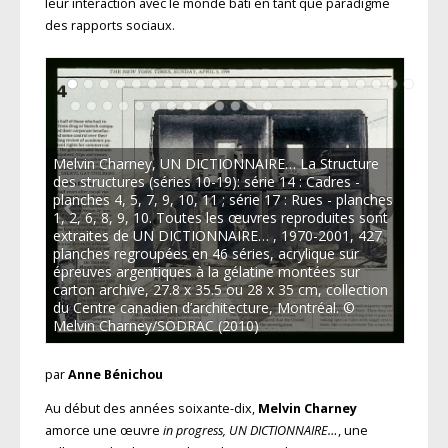
leur interaction avec le monde bâti en tant que paradigme
des rapports sociaux.
Melvin Charney, UN DICTIONNAIRE… La Structure
des structures (séries 10-19): série 14 : Cadres -
planches 4, 5, 7, 9, 10, 11 ; série 17 : Rues - planches
1, 2, 6, 8, 9, 10. Toutes les œuvres reproduites sont
extraites de UN DICTIONNAIRE… , 1970-2001, 427
planches regroupées en 46 séries, acrylique sur
épreuves argentiques à la gélatine montées sur
carton archive, 27.8 x 35.5 ou 28 x 35 cm, collection
du Centre canadien d’architecture, Montréal. ©
Melvin Charney/SODRAC (2010)
par
Anne Bénichou
Au début des années soixante-dix,
Melvin Charney
amorce une œuvre
in progress,
UN DICTIONNAIRE…
, une