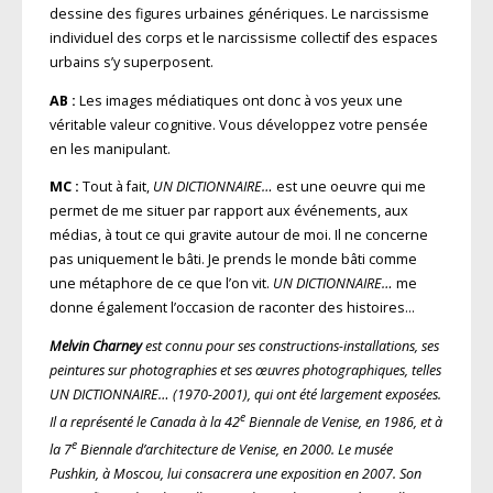
dessine des figures urbaines génériques. Le narcissisme
individuel des corps et le narcissisme collectif des espaces
urbains s’y superposent.
AB :
Les images médiatiques ont donc à vos yeux une
véritable valeur cognitive. Vous développez votre pensée
en les manipulant.
MC :
Tout à fait,
UN DICTIONNAIRE…
est une oeuvre qui me
permet de me situer par rapport aux événements, aux
médias, à tout ce qui gravite autour de moi. Il ne concerne
pas uniquement le bâti. Je prends le monde bâti comme
une métaphore de ce que l’on vit.
UN DICTIONNAIRE…
me
donne également l’occasion de raconter des histoires…
Melvin Charney
est connu pour ses constructions-installations, ses
peintures sur photographies et ses œuvres photographiques, telles
UN DICTIONNAIRE…
(1970-2001), qui ont été largement exposées.
e
Il a représenté le Canada à la 42
Biennale de Venise, en 1986, et à
e
la 7
Biennale d’architecture de Venise, en 2000. Le musée
Pushkin, à Moscou, lui consacrera une exposition en 2007. Son