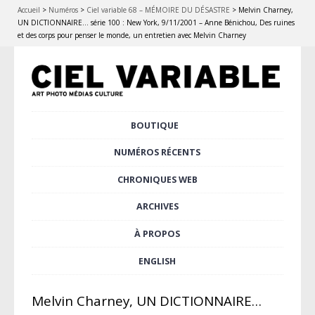
Accueil
>
Numéros
>
Ciel variable 68 – MÉMOIRE DU DÉSASTRE
>
Melvin Charney,
UN DICTIONNAIRE… série 100 : New York, 9/11/2001 – Anne Bénichou, Des ruines
et des corps pour penser le monde, un entretien avec Melvin Charney
Aller
BOUTIQUE
Menu principal
au
contenu
NUMÉROS RÉCENTS
principal
CHRONIQUES WEB
ARCHIVES
À PROPOS
ENGLISH
Melvin Charney, UN DICTIONNAIRE…