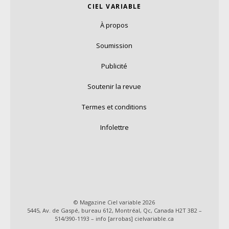
CIEL VARIABLE
À propos
Soumission
Publicité
Soutenir la revue
Termes et conditions
Infolettre
© Magazine Ciel variable 2026
5445, Av. de Gaspé, bureau 612, Montréal, Qc, Canada H2T 3B2 –
514/390-1193 – info [arrobas] cielvariable.ca