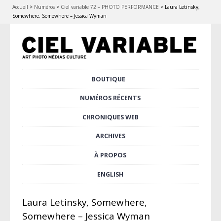
Accueil
>
Numéros
>
Ciel variable 72 – PHOTO PERFORMANCE
>
Laura Letinsky,
Somewhere, Somewhere – Jessica Wyman
Aller
BOUTIQUE
Menu principal
au
contenu
NUMÉROS RÉCENTS
principal
CHRONIQUES WEB
ARCHIVES
À PROPOS
ENGLISH
Laura Letinsky, Somewhere,
Somewhere – Jessica Wyman