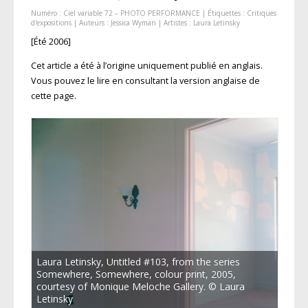
Numéro :
Ciel variable 72 – PHOTO PERFORMANCE
| Étiquettes :
Critiques
d'expositions
| Auteurs :
Jessica Wyman
| Artistes :
Laura Letinsky
[Été 2006]
Cet article a été à l’origine uniquement publié en anglais.
Vous pouvez le lire en consultant la version anglaise de
cette page.
Laura Letinsky, Untitled #103, from the series
Somewhere, Somewhere, colour print, 2005,
courtesy of Monique Meloche Gallery. © Laura
Letinsky