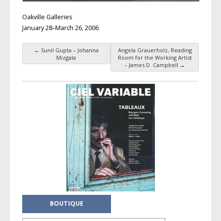
Oakville Galleries
January 28–March 26, 2006
←
Sunil Gupta – Johanna
Angela Grauerholz, Reading
Navigation des articles
Mizgala
Room for the Working Artist
– James D. Campbell
→
BOUTIQUE