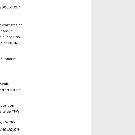
spectateur
 d’artistes de
dans le
a Gallery TPW
ne étude de
 / Londres,
Seuil,
 d’art est un
xposition
site de TPW.
n, tandis
irme Doyon-