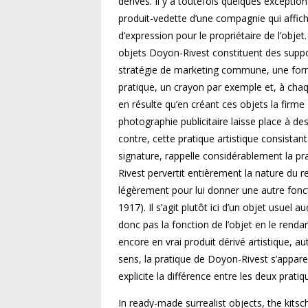
dérivés. Il y a toutefois quelques except
produit-vedette d’une compagnie qui affic
d’expression pour le propriétaire de l’objet
objets Doyon-Rivest constituent des suppo
stratégie de marketing commune, une forme 
pratique, un crayon par exemple et, à chaque 
en résulte qu’en créant ces objets la firme
photographie publicitaire laisse place à de
contre, cette pratique artistique consistant
signature, rappelle considérablement la 
Rivest pervertit entièrement la nature du 
légèrement pour lui donner une autre fon
1917). Il s’agit plutôt ici d’un objet usuel
donc pas la fonction de l’objet en le renda
encore en vrai produit dérivé artistique, au
sens, la pratique de Doyon-Rivest s’appa
explicite la différence entre les deux prat
In ready-made surrealist objects, the kits