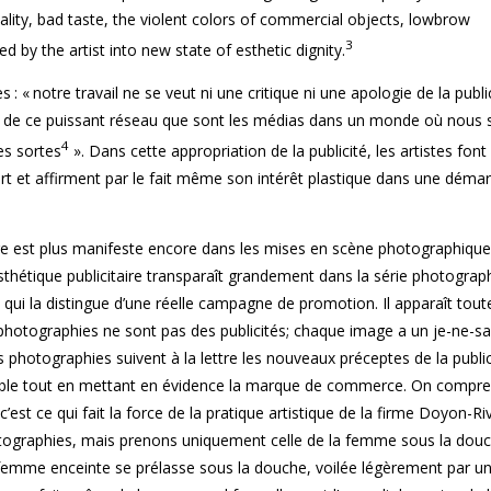
ality, bad taste, the violent colors of commercial objects, lowbrow
3
 by the artist into new state of esthetic dignity.
 « notre travail ne se veut ni une critique ni une apologie de la publi
fit de ce puissant réseau que sont les médias dans un monde où nou
4
es sortes
». Dans cette appropriation de la publicité, les artistes font
’art et affirment par le fait même son intérêt plastique dans une déma
taire est plus manifeste encore dans les mises en scène photographiqu
esthétique publicitaire transparaît grandement dans la série photograp
ce qui la distingue d’une réelle campagne de promotion. Il apparaît tout
s photographies ne sont pas des publicités; chaque image a un je-ne-sa
 photographies suivent à la lettre les nouveaux préceptes de la publi
-cible tout en mettant en évidence la marque de commerce. On compr
c’est ce qui fait la force de la pratique artistique de la firme Doyon-Riv
hotographies, mais prenons uniquement celle de la femme sous la dou
 femme enceinte se prélasse sous la douche, voilée légèrement par un