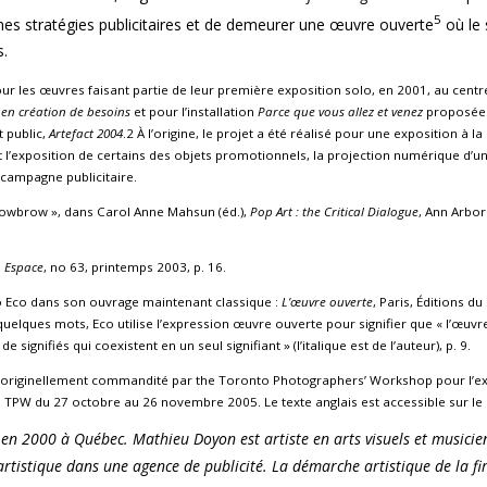
5
nes stratégies publicitaires et de demeurer une œuvre ouverte
où le 
s.
 les œuvres faisant partie de leur première exposition solo, en 2001, au centre
s en création de besoins
et pour l’installation
Parce que vous allez et venez
proposée 
t public,
Artefact 2004
.2 À l’origine, le projet a été réalisé pour une exposition à l
l’exposition de certains des objets promotionnels, la projection numérique d’u
-campagne publicitaire.
owbrow », dans Carol Anne Mahsun (éd.),
Pop Art : the Critical Dialogue
, Ann Arbor
,
Espace
, no 63, printemps 2003, p. 16.
to Eco dans son ouvrage maintenant classique :
L’œuvre ouverte
, Paris, Éditions du 
 quelques mots, Eco utilise l’expression œuvre ouverte pour signifier que « l’œuvre
 de signifiés qui coexistent en un seul signifiant » (l’italique est de l’auteur), p. 9.
te originellement commandité par the Toronto Photographers’ Workshop pour l’e
à TPW du 27 octobre au 26 novembre 2005. Le texte anglais est accessible sur le 
é en 2000 à Québec. Mathieu Doyon est artiste en arts visuels et musicie
 artistique dans une agence de publicité. La démarche artistique de la f