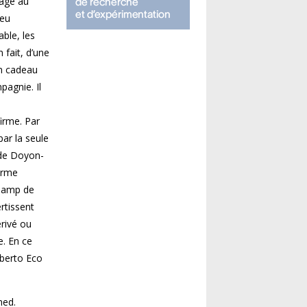
tage au
ieu
able, les
fait, d’une
un cadeau
pagnie. Il
firme. Par
par la seule
 de Doyon-
forme
hamp de
ertissent
érivé ou
e. En ce
mberto Eco
ned.