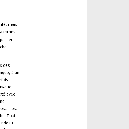
cité, mais
s sommes
 passer
rche
es des
hique, à un
efois
is-quoi
cité avec
end
est. Il est
che. Tout
 rideau