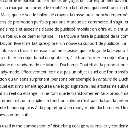
ions comme le bateau ou le matelas de yoga, qui correspondent davan
he sa marque ou comme le trophée ou la batterie qui constituent un l
. Mais, que ce soit le ballon, le crayon, la tasse ou le poncho impermé
rts de promotion parfaits pour une marque de commerce. Il s’agit, en 
simple et assez insidieuse de publicité mobile : on offre au client 
fois que ce dernier l’utilise, il se trouve à faire la publicité de la com
 Doyon-Rivest ne fait qu’explorer un nouveau support de publicité. La
s objets en trois dimensions où ne subsiste que le logo de la pseudo-
 à utiliser un objet banal du quotidien, à le transformer en objet d’art 
pratique de ready-made de Marcel Duchamp. Toutefois, la proposition
ready-made. Effectivement, ce n’est pas un objet usuel que l’on trans
ction ou un sens surprenant (pensons par exemple à
Fontaine
de Duc
 auquel est simplement ajoutée une logo-signature : les artistes ne subv
nt surréel ou étrange, ils ne font que le transformer en faux produit d
trement dit, un multiple. La fonction critique n’est pas du tout la mêm
rente beaucoup plus à du pop art qu’à un ready-made duchampien. U
iques comme suit :
ch used in the composition of disturbing collage was implicitly condem