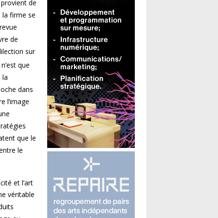
 provient de
 la firme se
 revue
vre de
ilection sur
 n’est que
 la
cloche dans
re l’image
 une
tratégies
patent que le
entre le
ité et l’art
e véritable
duits