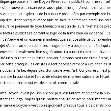
ique que pose la firme Doyon-Rivest sur la publicité comme sur l’art
que s’en trouve plus nuancée et aussi plus ambiguë. Ainsi, les œuvres de
virulentes et explicites de la publicité proposées par exemple par la
coup d’œil il est presque impossible de faire la différence entre une œu
’ailleurs, le panneau de type Médiacom est un de leurs formats de préd
1
e facture publicitaire portant le logo de la firme bien en évidence
. Ce
ion de l’œuvre et un examen minutieux qu’il est possible de comprendre
’objet d’une promotion dans ces images et il y a toujours un détail qui 
enverser littéralement leur signification. La publicité cherchant à vend
té un simulacre de publicité servant à promouvoir une firme fictive,
r cette pratique, les artistes visent nécessairement à exploiter les s
publicité l’a fait depuis plus d’un siècle avec l’art. Qui plus est, il est 
 entre la publicité et l’art et de réduire de manière subversive l’écart 
 culture de masse qui est de surcroît commerciale.
firme Doyon-Rivest pousse encore plus loin l’interrelation entre la public
tent son logo, objets qu’elle mettra ensuite en scène pour monter un
 la marque Doyon-Rivest correspondent presque tous à de banals pro