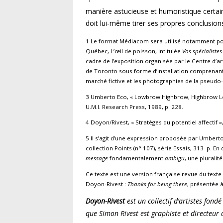
manière astucieuse et humoristique certai
doit lui-même tirer ses propres conclusion
1 Le format Médiacom sera utilisé notamment pour
Québec, L’œil de poisson, intitulée
Vos spécialiste
cadre de l’exposition organisée par le Centre d’ar
de Toronto sous forme d’installation comprenant 
marché fictive et les photographies de la pseudo
3 Umberto Eco, « Lowbrow Highbrow, Highbrow L
U.M.I. Research Press, 1989, p. 228.
4 Doyon/Rivest, « Stratèges du potentiel affectif »
5 Il s’agit d’une expression proposée par Umber
collection Points (n° 107), série Essais, 313 p. En
message
fondamentalement
ambigu
, une pluralité
Ce texte est une version française revue du tex
Doyon-Rivest :
Thanks for being there
, présentée 
Doyon-Rivest
est un collectif d’artistes fond
que Simon Rivest est graphiste et directeur