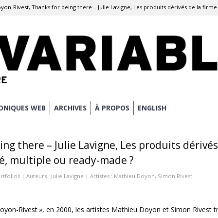
yon-Rivest, Thanks for being there – Julie Lavigne, Les produits dérivés de la firm
ONIQUES WEB
ARCHIVES
À PROPOS
ENGLISH
ng there – Julie Lavigne, Les produits dérivés
té, multiple ou ready-made ?
rtfolios
| Auteurs :
Julie Lavigne
| Artistes :
Mathieu Doyon
,
Simon Rivest
Doyon-Rivest », en 2000, les artistes Mathieu Doyon et Simon Rivest tr