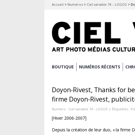
Accueil
>
Numéros
>
Ciel variable 74 – LOGOS
>
Do
Aller
BOUTIQUE
NUMÉROS RÉCENTS
CHR
Menu principal
au
contenu
Doyon-Rivest, Thanks for bei
principal
firme Doyon-Rivest, publici
Numéro :
Ciel variable 74 - LOGOS
| Étiquettes :
Po
[Hiver 2006-2007]
Depuis la création de leur duo, « la firme 