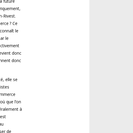
a future
oriquement,
n-Rivest.
erce ? Ce
connaît le
ar le
fictivement
devient donc
rennent donc
é, elle se
istes
commerce
où que l’on
téralement à
vest
au
ser de