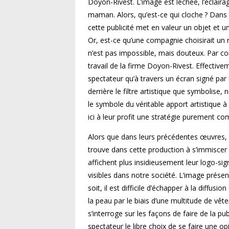
Doyon-Rivest. L’image est léchée, l’éclaira
maman. Alors, qu’est-ce qui cloche ? Dans c
cette publicité met en valeur un objet et
Or, est-ce qu’une compagnie choisirait u
n’est pas impossible, mais douteux. Par con
travail de la firme Doyon-Rivest. Effecti
spectateur qu’à travers un écran signé par 
derrière le filtre artistique que symbolise
le symbole du véritable apport artistique à
ici à leur profit une stratégie purement co
Alors que dans leurs précédentes œuvres, la
trouve dans cette production à s’immiscer l
affichent plus insidieusement leur logo-
visibles dans notre société. L’image prése
soit, il est difficile d’échapper à la diffu
la peau par le biais d’une multitude de vêt
s’interroge sur les façons de faire de la pub
spectateur le libre choix de se faire une o