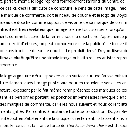
ge parfait, même le logo reprend formellement l’arrondi du ventre de l
e cas-ci, c’est la difficulté de construire le sens de cette image. Thé
 une marque de commerce, soit le rideau de douche et le logo de Doyo
n rideau de douche comme support de visibilité de sa marque de comm
tre, il est très révélateur que l’image prenne tout son sens lorsqu’on 
vement, comme la scène de la femme sous la douche ne s’appréhende p
un collectif d’artistes, on peut comprendre que la publicité se trouve 
, non sans ironie, le rideau de douche. Le produit dérivé Doyon-Rivest 
 l’image plutôt qu’être une simple image publicitaire. Les artistes rep
mmerciale.
 logo-signature n’était apposée qu’en surface sur une fausse publicit
ittéralement dans l’image publicitaire pour en troubler le sens. Les art
signature, exposant par le fait même l’omniprésence des marques de 
ntant les personnes portant les ponchos imperméables l’évoque bien : 
sion des marques de commerce, car elles nous suivent et nous collent lit
ements griffés. Par contre, à l’instar de toute sa production, Doyon-Ri
licité tout en s’abstenant de la critiquer directement. Ils laissent ainsi 
pinion. En ce sens, la grande force de
Thanks for being there
est d’expo