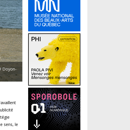
 © Doyon-
availlent
ublicité
atégie
e sens, le