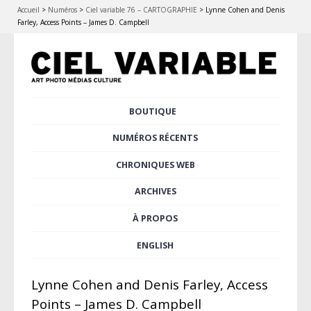
Accueil
>
Numéros
>
Ciel variable 76 – CARTOGRAPHIE
>
Lynne Cohen and Denis
Farley, Access Points – James D. Campbell
Aller
BOUTIQUE
Menu principal
au
contenu
NUMÉROS RÉCENTS
principal
CHRONIQUES WEB
ARCHIVES
À PROPOS
ENGLISH
Lynne Cohen and Denis Farley, Access
Points – James D. Campbell