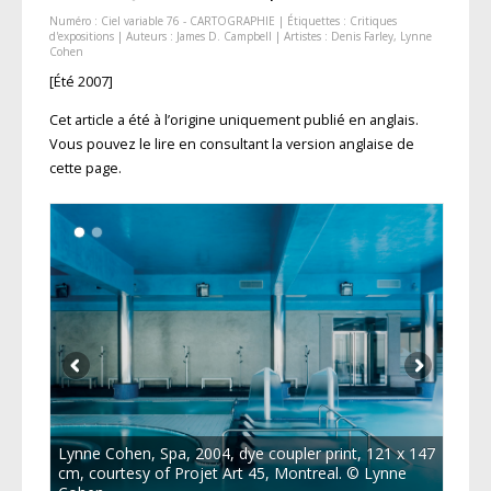
Numéro :
Ciel variable 76 - CARTOGRAPHIE
| Étiquettes :
Critiques
d'expositions
| Auteurs :
James D. Campbell
| Artistes :
Denis Farley
,
Lynne
Cohen
[Été 2007]
Cet article a été à l’origine uniquement publié en anglais.
Vous pouvez le lire en consultant la version anglaise de
cette page.
Lynne Cohen, Spa, 2004, dye coupler print, 121 x 147
cm, courtesy of Projet Art 45, Montreal. © Lynne