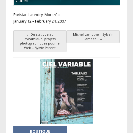
Cohen
Parisian Laundry, Montréal
January 12 – February 24, 2007
←
Du statique au
Michel Lamothe – Sylvain
Navigation des articles
dynamique, projets
Campeau
→
photographiques pour le
Web – Sylvie Parent
BOUTIQUE