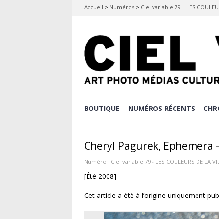
Accueil
>
Numéros
>
Ciel variable 79 – LES COULEU
Aller
BOUTIQUE
NUMÉROS RÉCENTS
CHR
Menu principal
au
contenu
Cheryl Pagurek, Ephemera –
principal
Numéro :
Ciel variable 79 - LES COULEURS DE LA VI
[Été 2008]
Cet article a été à l’origine uniquement pub