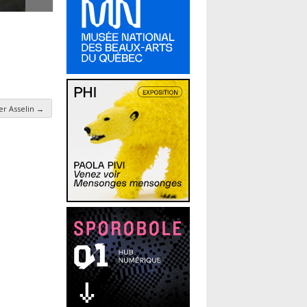
er Asselin
→