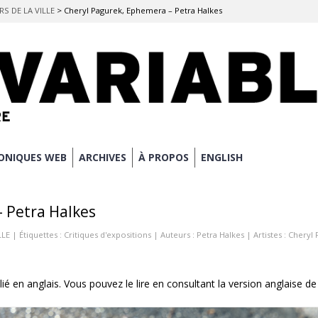
RS DE LA VILLE
>
Cheryl Pagurek, Ephemera – Petra Halkes
ONIQUES WEB
ARCHIVES
À PROPOS
ENGLISH
 Petra Halkes
LLE
| Étiquettes :
Critiques d'expositions
| Auteurs :
Petra Halkes
| Artistes :
Cheryl 
lié en anglais. Vous pouvez le lire en consultant la version anglaise de