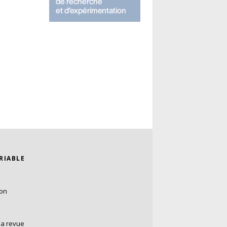
ARIABLE
ion
la revue