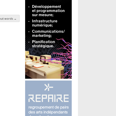
hout words
→