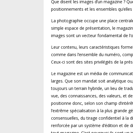
Que disent les images d’un magazine ? Que r
positionnements et les ensembles qu’elle
La photographie occupe une place centrale 
simple espace de présentation, le magazine e
images sont un vecteur fondamental de l’or
Leur contenu, leurs caractéristiques formel
comme dans l’ensemble du numéro, compose
Ceux-ci sont des sites privilégiés de la pr
Le magazine est un média de communication 
larges. Que son mandat soit analytique ou,
toujours un terrain hybride, un lieu de tradu
vue, des connaissances, des valeurs, et d
positionne donc, selon son champ d’intérê
l’extrême spécialisation à la plus grande g
consensuelles, du tirage confidentiel à la
renforcée par un système d’édition et de di
tout magazine. C’est pourquoi ils sont un i