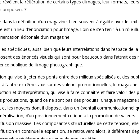
évèlent la réitération de certains types d’images, leur formats, leur
s composent ?
dans la définition d’un magazine, bien souvent à égalité avec le texte
st un lieu d’énonciation pour l’image. Loin de s’en tenir à un rôle illus
ientation éditoriale d’un magazine.
les spécifiques, aussi bien que leurs interrelations dans l’espace de l
nt des énoncés visuels qui sont pour beaucoup dans l’attrait des 
ésence publique de l’image photographique.
qui vise à jeter des ponts entre des milieux spécialisés et des publ
 à l’autre extrême, axé sur des valeurs promotionnelles, le magazine
ction et d’interprétation, qui vise à faire connaître et faire valoir des 
es productions, quand ce ne sont pas des produits. Chaque magazine 
t et les moyens dont il dispose, dans un éventail communicationnel q
énéralisation, d’un positionnement critique à la promotion de valeurs
 diffusion massive. Les composantes structurelles de cette tension, e
ffusion en continuelle expansion, se retrouvent alors, à différents de
ncroyable révélateur des valeurs de nos sociétés.