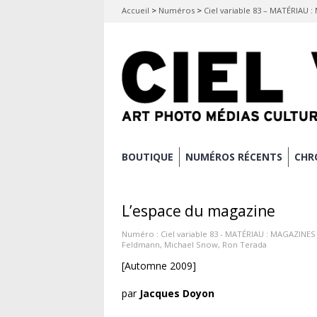
Accueil
>
Numéros
>
Ciel variable 83 – MATÉRIAU 
Aller
BOUTIQUE
NUMÉROS RÉCENTS
CHR
Menu principal
au
contenu
L’espace du magazine
principal
Numéro :
Ciel variable 83 - MATÉRIAU : MAGAZINES
Feldmann
,
Michael Snow
,
Ron Terada
[Automne 2009]
par
Jacques Doyon