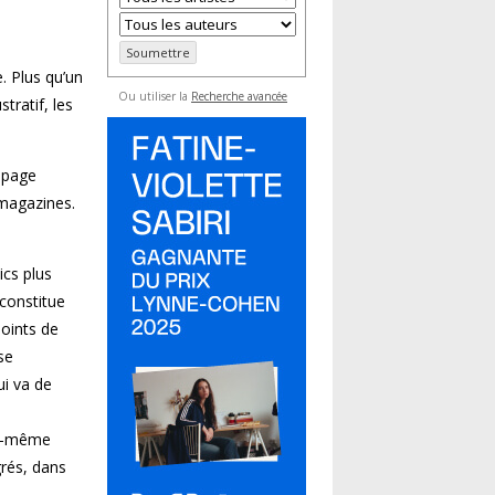
s
. Plus qu’un
Ou utiliser la
Recherche avancée
tratif, les
a page
magazines.
ics plus
 constitue
points de
se
ui va de
lle-même
grés, dans