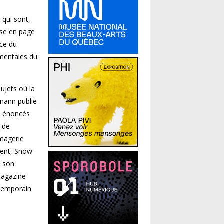
 qui sont,
ise en page
ace du
amentales du
ujets où la
dmann publie
es énoncés
e de
imagerie
ment, Snow
e son
 magazine
ntemporain