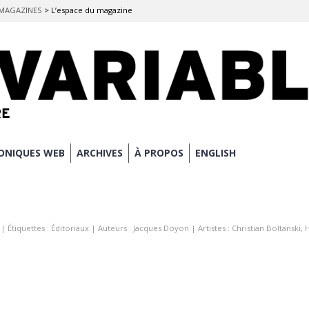
: MAGAZINES
>
L’espace du magazine
ONIQUES WEB
ARCHIVES
À PROPOS
ENGLISH
| Étiquettes :
Éditoriaux
| Auteurs :
Jacques Doyon
| Artistes :
Christian Boltanski
,
H