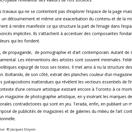
travaux qui ne se contentent pas d’explorer l’espace de la page mais
on, un détournement et même une exacerbation du contenu et de la m
ent à rendre manifeste ce qui structure la part de l’image dans l’esp
noncés implicites. Ils s’attachent à accentuer des composantes fond
leurs qui les fondent.
s, de propagande, de pornographie et d’art contemporain. Autant de s
damental. Les interventions des artistes sont souvent minimales. Fel
olitiques expurgé de tous ses textes. Il met ainsi à nu la structure d
on. Boltanski, de son côté, extrait des planches couleur d’un magazin
s juxtapositions inattendues qui révèlent les vecteurs essentiels de l’
e contexte d’une censure artistique existant encore à Toronto à ce mo
n magazine de photographie artistique, en y insérant les marques d
morales contradictoires qui sont en jeu. Terada, enfin, en publiant un
omposé de publicités de magazines et de galeries du milieu de l’art co
onnelle.
teur. © Jacques Doyon.