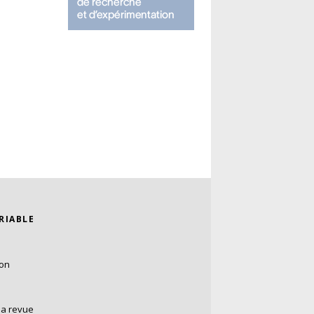
ARIABLE
ion
la revue