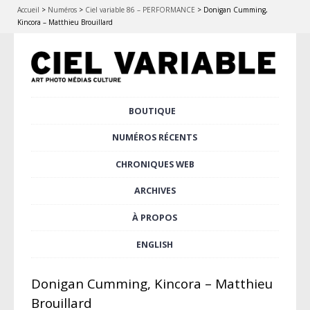
Accueil
>
Numéros
>
Ciel variable 86 – PERFORMANCE
>
Donigan Cumming,
Kincora – Matthieu Brouillard
Aller
BOUTIQUE
Menu principal
au
contenu
NUMÉROS RÉCENTS
principal
CHRONIQUES WEB
ARCHIVES
À PROPOS
ENGLISH
Donigan Cumming, Kincora – Matthieu
Brouillard