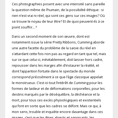
Ces photographies posent avec une intensité sans pareille
la question même de l’humain, de la possibilité éthique : si
rien n’est vrai ni réel, qui sont ces gens sur ces images? Où
se trouve le noyau de leur être? Et de quoi peuvent-ils à ce
point souffrir… ?
Dans un second moment de son œuvre, dont est
notamment issue la série Pretty Ribbons, Cumming aborde
une autre facette du problème de la saisie du réel en
s’attardant cette fois non pas au regard en tant que tel, mais
sur ce que celui-ci, inévitablement, doit laisser hors cadre,
repousser dans les marges afin d’instaurer la réalité, et
dont l’apparition fortuite dans le spectacle du monde
correspond précisément à ce que l’âge classique appelait
le monstrueux. C’est ici tout l’intérêt de Cumming pour les
formes de laideur et de déformations corporelles, pour les
destins marqués par le déséquilibre, la déchéance et la
mort, pour tous ces excès physiologiques et existentiels
qui font en sorte que les cadres se défont. Mais ce qui, à
mon sens, trouble et inquiète encore davantage dans ces
images, c’est que les êtres abjects et agonisants, les