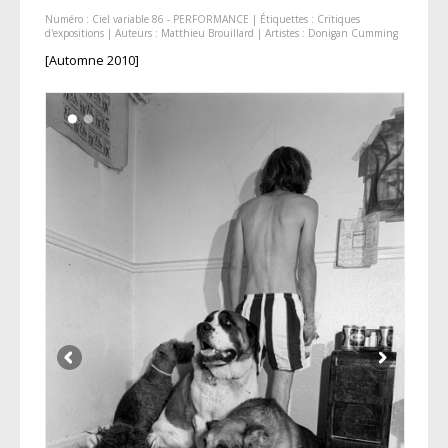
Numéro :
Ciel variable 86 - PERFORMANCE
| Étiquettes :
Critiques
d'expositions
| Auteurs :
Matthieu Brouillard
| Artistes :
Donigan Cumming
[Automne 2010]