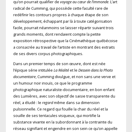
qu’on pourrait qualifier de
voyage au cœur de l’immonde
. L’art
radical de Cumming, qui possède cette faculté rare de
redéfinir les contours propres à chaque étape de son
développement, échappant par là à toute catégorisation
facile, pourrait néanmoins se laisser répartir suivant trois
grands moments, dont rendaient compte la petite
exposition rétrospective que la Cinémathèque québécoise
a consacrée au travail de l’artiste en montrant des extraits
de ses divers corpus photographiques.
Dans un premier temps de son œuvre, dont est née
l’épique série intitulée
La Réalité
et le
Dessein
dans la Photo
documentaire
, Cumming divulgue, et non sans une verve et
un humour noir inouïs, ce que le programme
photographique naturaliste-documentaire, en bon enfant
des Lumières, avec son objectif de saisie transparente du
réel, a éludé : le
regard
même dans sa dimension
pulsionnelle. Ce regard qui fouille la chair du réel et la
souille de ses tentacules visqueux, qui mortifie la
substance vivante en la subordonnant à la contrainte du
réseau signifiant et engendre en son sein ce qu’on appelle