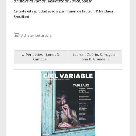
d’histoire de l’art de l’université de Zurich, Suisse.
Ce texte est reproduit avec la permission de l’auteur. © Matthieu
Brouillard
Acheter cet article
←
Péripéties – James D.
Laurent Guérin, Samayou –
Navigation des articles
Campbell
John K. Grande
→