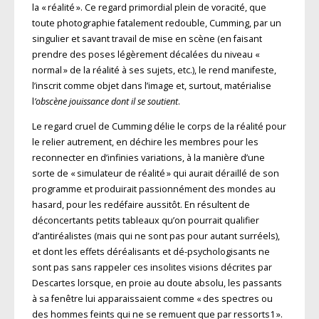
la « réalité ». Ce regard primordial plein de voracité, que
toute photographie fatalement redouble, Cumming, par un
singulier et savant travail de mise en scène (en faisant
prendre des poses légèrement décalées du niveau «
normal » de la réalité à ses sujets, etc.), le rend manifeste,
l’inscrit comme objet dans l’image et, surtout, matérialise
l
’obscène jouissance dont il se soutient
.
Le regard cruel de Cumming délie le corps de la réalité pour
le relier autrement, en déchire les membres pour les
reconnecter en d’infinies variations, à la manière d’une
sorte de « simulateur de réalité » qui aurait déraillé de son
programme et produirait passionnément des mondes au
hasard, pour les redéfaire aussitôt. En résultent de
déconcertants petits tableaux qu’on pourrait qualifier
d’antiréalistes (mais qui ne sont pas pour autant surréels),
et dont les effets déréalisants et dé-psychologisants ne
sont pas sans rappeler ces insolites visions décrites par
Descartes lorsque, en proie au doute absolu, les passants
à sa fenêtre lui apparaissaient comme « des spectres ou
des hommes feints qui ne se remuent que par ressorts1 ».