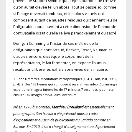
privées de support symbolique, rejets putrides de l’œuvre
qu’on aurait crevée tel un abcès. Tout se passe, ici, comme
si l’image devenait tombeau, et les blocs visuels qui la
composent autant de muettes reliques qui tiennent lieu de
l’infigurable, nous ouvrent à cette dimension de l’immonde
dont Bataille disait qu’elle relève paradoxalement du sacré.
Donigan Cumming, à l’instar de ces maîtres de la
défiguration que sont Artaud, Beckett, Ensor, Nauman et
d’autres encore, dissèque le corps mort de la
représentation, le fait fermenter, en expose l’humus
récalcitrant, libère les exhalaisons vives de la matière.
1 René Descartes, Méditations métaphysiques (1641), Paris, PUF, 1956,
p. 42.2 Des 143 heures qui composent ses archives vidéo, Cumming a
extrait une image à intervalles de 17 minutes 7 secondes, pour retenir
ensuite 149 images des 500 ainsi obtenues.
Né en 1976 à Montréal,
Matthieu Brouillard
est essentiellement
photographe. Son travail a été présenté dans le cadre
d’expositions et au sein de publications au Canada comme en
Europe. En 2010, il sera chargé d’enseignement au département