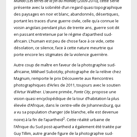
Mundo (Les terres de la fin du monde)
(2009-2010), cette série
présente avec la sobriété d’un regard quasi topographique
des paysages en noir et blanc, abandonnés, désertiques,
portant les traces d’une guerre civile, celle qu’a connue le
voisin an­golais pendant plus de trente ans, guerre soit dit
en passant entre­­tenue par le régime d’apartheid sud-
africain. L’humain est peu de chose face à ce vide, cette
désolation, ce silence, face à cette nature meurtrie qui
porte encore les stigmates de la violence guerrière.
Autre coup de maître en faveur de la photographie sud-
africaine, Mikhael Subotzky, photographe de la relève chez
Magnum, remporte le prix Découverte aux Rencontres
photographiques d’Arles de 2011, toujours avec le soutien
d’Artur Walther. L’œuvre primée,
Ponte City
, propose une
vision quasi encyclopédique de la tour d’habitation la plus
élevée d’Afrique, dans le centre-ville de Johannesburg, qui
a vu sa population changer (de blanche, elle est devenue
2
noire) à la fin de l’apartheid
. Cette réalité urbaine de
l’Afrique du Sud post-apartheid a également été traitée par
Guy Tillim, autre grande figure de la photographie sud-