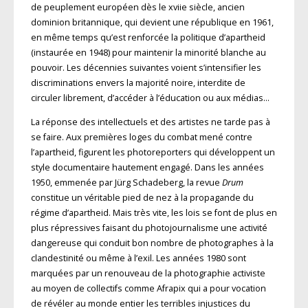
de peuplement européen dès le xviie siècle, ancien
dominion britannique, qui devient une république en 1961,
en même temps qu’est renforcée la politique d’apartheid
(instaurée en 1948) pour maintenir la minorité blanche au
pouvoir. Les décennies suivantes voient s’intensifier les
discriminations envers la majorité noire, interdite de
circuler librement, d’accéder à l’éducation ou aux médias…
La réponse des intellectuels et des artistes ne tarde pas à
se faire. Aux premières loges du combat mené contre
l’apartheid, figurent les photoreporters qui développent un
style documentaire hautement engagé. Dans les années
1950, emmenée par Jürg Schadeberg, la revue
Drum
constitue un véritable pied de nez à la propagande du
régime d’apar­­­theid. Mais très vite, les lois se font de plus en
plus répressives faisant du photojournalisme une activité
dangereuse qui conduit bon nombre de photographes à la
clandestinité ou même à l’exil. Les années 1980 sont
marquées par un renouveau de la photographie activiste
au moyen de collectifs comme Afrapix qui a pour vocation
de révéler au monde entier les terribles injustices du