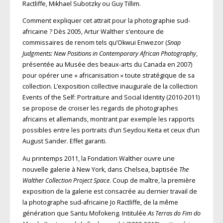
Ractliffe, Mikhael Subotzky ou Guy Tillim.
Comment expliquer cet attrait pour la photographie sud-
africaine ? Dès 2005, Artur Walther s’entoure de
commissaires de renom tels qu’Okwui Enwezor (
Snap
Judgments: New Positions in Contemporary African Photography
,
présentée au Musée des beaux-arts du Canada en 2007)
pour opérer une « africanisation » toute stratégique de sa
collection. L’exposition collective inaugurale de la collection
Events of the Self: Portraiture and Social Identity (2010-2011)
se propose de croiser les regards de photographes
africains et allemands, montrant par exemple les rapports
possibles entre les portraits d’un Seydou Keita et ceux d’un
August Sander. Effet garanti.
Au printemps 2011, la Fondation Walther ouvre une
nouvelle galerie à New York, dans Chelsea, baptisée
The
Walther Collection Project Space
. Coup de maître, la première
exposition de la galerie est consacrée au dernier travail de
la photographe sud-africaine Jo Ractliffe, de la même
génération que Santu Mofokeng. Intitulée
As Terras do Fim do