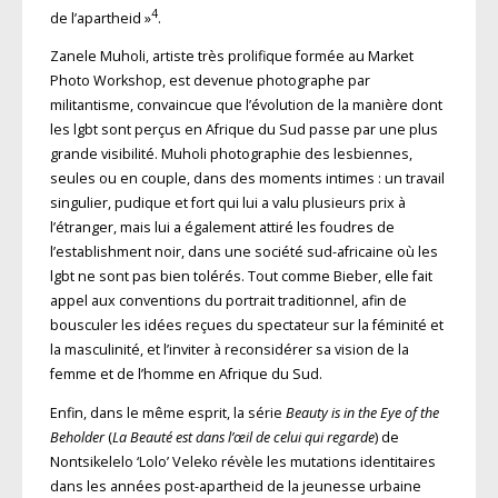
4
de l’apartheid »
.
Zanele Muholi, artiste très prolifique formée au Market
Photo Workshop, est devenue photographe par
militantisme, convaincue que l’évolution de la manière dont
les lgbt sont perçus en Afrique du Sud passe par une plus
grande visibilité. Muholi photographie des lesbiennes,
seules ou en couple, dans des moments intimes : un travail
singulier, pudique et fort qui lui a valu plusieurs prix à
l’étranger, mais lui a également attiré les foudres de
l’establishment noir, dans une société sud-africaine où les
lgbt ne sont pas bien tolérés. Tout comme Bieber, elle fait
appel aux conventions du portrait traditionnel, afin de
bousculer les idées reçues du spectateur sur la féminité et
la masculinité, et l’inviter à reconsidérer sa vision de la
femme et de l’homme en Afrique du Sud.
Enfin, dans le même esprit, la série
Beauty is in the Eye of the
Beholder
(
La Beauté est dans l’œil de celui qui regarde
) de
Nontsikelelo ‘Lolo’ Veleko révèle les mutations identitaires
dans les années post-apartheid de la jeunesse urbaine