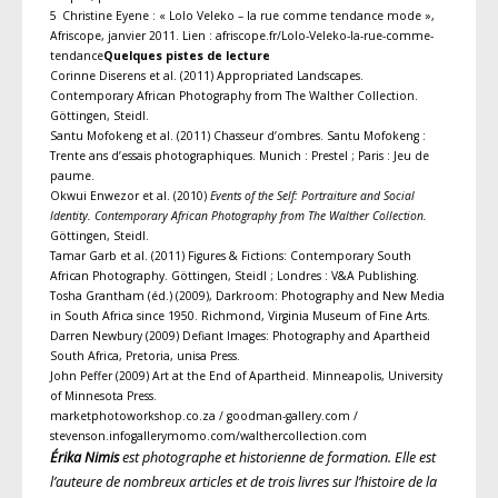
5 Christine Eyene : « Lolo Veleko – la rue comme tendance mode »,
Afriscope, janvier 2011. Lien : afriscope.fr/Lolo-Veleko-la-rue-comme-
tendance
Quelques pistes de lecture
Corinne Diserens et al. (2011) Appropriated Landscapes.
Contemporary African Photography from The Walther Collection.
Göttingen, Steidl.
Santu Mofokeng et al. (2011) Chasseur d’ombres. Santu Mofokeng :
Trente ans d’essais photographiques. Munich : Prestel ; Paris : Jeu de
paume.
Okwui Enwezor et al. (2010)
Events of the Self: Portraiture and Social
Identity. Contemporary African Photography from The Walther Collection.
Göttingen, Steidl.
Tamar Garb et al. (2011) Figures & Fictions: Contemporary South
African Photography. Göttingen, Steidl ; Londres : V&A Publishing.
Tosha Grantham (éd.) (2009), Darkroom: Photography and New Media
in South Africa since 1950. Richmond, Virginia Museum of Fine Arts.
Darren Newbury (2009) Defiant Images: Photography and Apartheid
South Africa, Pretoria, unisa Press.
John Peffer (2009) Art at the End of Apartheid. Minneapolis, University
of Minnesota Press.
marketphotoworkshop.co.za / goodman-gallery.com /
stevenson.infogallerymomo.com/walthercollection.com
Érika Nimis
est photographe et historienne de formation. Elle est
l’auteure de nombreux articles et de trois livres sur l’histoire de la