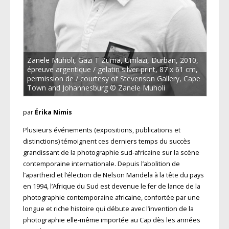
Zanele Muholi, Gazi T Zuma, Umlazi, Durban, 2010,
épreuve argentique / gelatin silver print, 87 x 61 cm,
permission de / courtesy of Stevenson Gallery, Cape
Town and Johannesburg © Zanele Muholi
par
Érika Nimis
Plusieurs événements (expositions, publications et
distinctions) témoignent ces derniers temps du succès
grandissant de la photographie sud-africaine sur la scène
contemporaine internationale. Depuis l’abolition de
l’apartheid et l’élection de Nelson Mandela à la tête du pays
en 1994, l’Afrique du Sud est devenue le fer de lance de la
photographie contemporaine africaine, confortée par une
longue et riche histoire qui débute avec l’invention de la
photographie elle-même importée au Cap dès les années