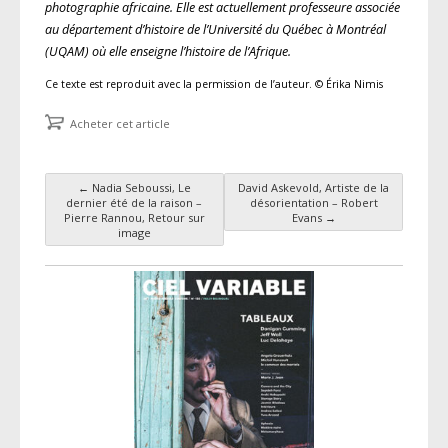
photographie africaine. Elle est actuellement professeure associée
au département d’histoire de l’Université du Québec à Montréal
(UQAM) où elle enseigne l’histoire de l’Afrique.
Ce texte est reproduit avec la permission de l’auteur. © Érika Nimis
Acheter cet article
←
Nadia Seboussi, Le
David Askevold, Artiste de la
Navigation des articles
dernier été de la raison –
désorientation – Robert
Pierre Rannou, Retour sur
Evans
→
image