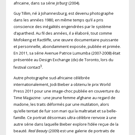
africaine, dans sa série
Jo’burg
(2004).
Guy Tillim, né à Johannesburg, est devenu photographe
dans les années 1980, en même temps qu’il a pris
conscience des inégalités engendrées par le système
d’apartheid. Au fil des années, il a élaboré, tout comme
Mofokeng et Ractliffe, une œuvre documentaire puissante
et personnelle, abondamment exposée, publiée et primée.
En 2011, sa série Avenue Patrice Lumumba (2007-2008) était
présentée au Design Exchange (dx) de Toronto, lors du
3
festival contact
.
Autre photographe sud-africaine célébrée
internationalement, Jodi Bieber a obtenu le prix World
Press 2011 pour une image-choc publiée en couverture du
Time Magazine : une jeune femme afghane au regard de
madone, les traits déformés par une mutilation, alors
qu’elle tentait de fuir son mari qui la maltraitait et sa belle-
famille. Ce portrait désormais ultra-célèbre renvoie à une
autre série dans laquelle Bieber explore l’idée reçue de la
beauté.
Real Beauty
(2009) est une galerie de portraits de