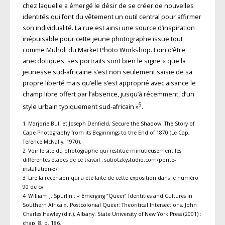
chez laquelle a émergé le désir de se créer de nouvelles
identités qui font du vêtement un outil central pour affirmer
son individualité. La rue est ainsi une source d’inspiration
inépuisable pour cette jeune photographe issue tout
comme Muholi du Market Photo Workshop. Loin d’être
anecdoti­ques, ses portraits sont bien le signe « que la
jeunesse sud-africaine s’est non seulement saisie de sa
propre liberté mais qu’elle s’est approprié avec aisance le
champ libre offert par l’absence, jusqu’à récemment, d’un
5
style urbain typiquement sud-africain »
.
1 Marjorie Bull et Joseph Denfield, Secure the Shadow: The Story of
Cape Photography from its Beginnings to the End of 1870 (Le Cap,
Terence McNally, 1970).
2 Voir le site du photographe qui restitue minutieusement les
différentes étapes de ce travail : subotzkystudio.com/ponte-
installation-3/
3 Lire la recension qui a été faite de cette exposition dans le numéro
90 de cv.
4 William J. Spurlin : « Emerging “Queer” Identities and Cultures in
Southern Africa », Postcolonial Queer: Theoritical Intersections, John
Charles Hawley (dir.), Albany: State University of New York Press (2001) :
chap. 8, p. 186.