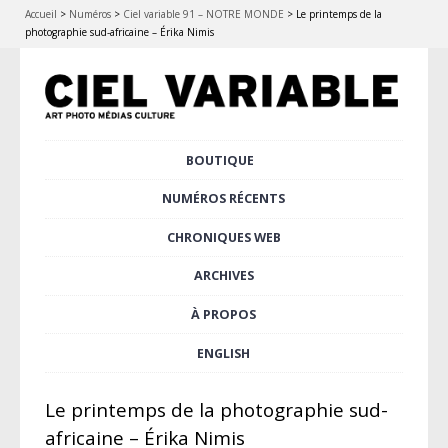
Accueil
>
Numéros
>
Ciel variable 91 – NOTRE MONDE
>
Le printemps de la
photographie sud-africaine – Érika Nimis
Aller
BOUTIQUE
Menu principal
au
contenu
NUMÉROS RÉCENTS
principal
CHRONIQUES WEB
ARCHIVES
À PROPOS
ENGLISH
Le printemps de la photographie sud-
africaine – Érika Nimis