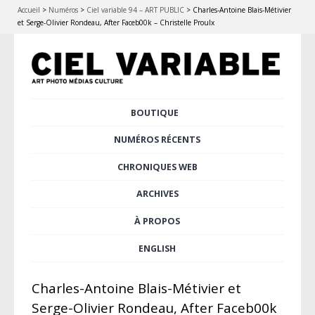
Accueil
>
Numéros
>
Ciel variable 94 – ART PUBLIC
>
Charles-Antoine Blais-Métivier
et Serge-Olivier Rondeau, After Faceb00k – Christelle Proulx
Aller
BOUTIQUE
Menu principal
au
contenu
NUMÉROS RÉCENTS
principal
CHRONIQUES WEB
ARCHIVES
À PROPOS
ENGLISH
Charles-Antoine Blais-Métivier et
Serge-Olivier Rondeau, After Faceb00k