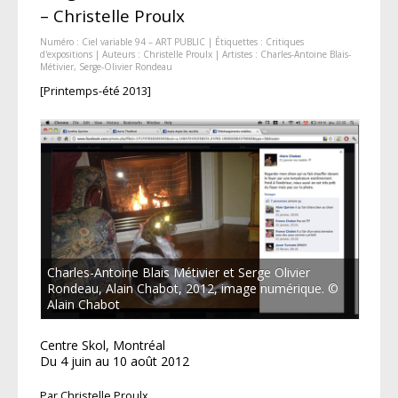
– Christelle Proulx
Numéro :
Ciel variable 94 – ART PUBLIC
| Étiquettes :
Critiques
d'expositions
| Auteurs :
Christelle Proulx
| Artistes :
Charles-Antoine Blais-
Métivier
,
Serge-Olivier Rondeau
[Printemps-été 2013]
Charles-Antoine Blais Métivier et Serge ­Olivier
Rondeau, Alain Chabot, 2012, image numérique. ©
Alain Chabot
Centre Skol, Montréal
Du 4 juin au 10 août 2012
Par Christelle Proulx