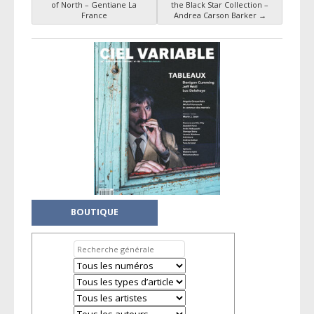
Navigation des articles
of North – Gentiane La
the Black Star Collection –
France
Andrea Carson Barker
→
BOUTIQUE