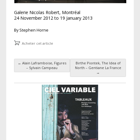
Galerie Nicolas Robert, Montréal
24 November 2012 to 19 January 2013
By Stephen Horne
Acheter cet article
←
Alain Laframboise, Figures
Birthe Piontek, The Idea of
Navigation des articles
– Sylvain Campeau
North – Gentiane La France
→