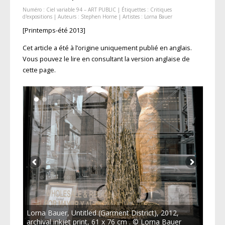
Numéro :
Ciel variable 94 – ART PUBLIC
| Étiquettes :
Critiques
d'expositions
| Auteurs :
Stephen Horne
| Artistes :
Lorna Bauer
[Printemps-été 2013]
Cet article a été à l’origine uniquement publié en anglais.
Vous pouvez le lire en consultant la version anglaise de
cette page.
Lorna Bauer, Untitled (Garment District), 2012,
archival inkjet print, 61 x 76 cm . © Lorna Bauer