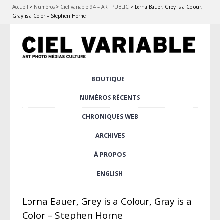
Accueil
>
Numéros
>
Ciel variable 94 – ART PUBLIC
>
Lorna Bauer, Grey is a Colour,
Gray is a Color – Stephen Horne
Aller
BOUTIQUE
Menu principal
au
contenu
NUMÉROS RÉCENTS
principal
CHRONIQUES WEB
ARCHIVES
À PROPOS
ENGLISH
Lorna Bauer, Grey is a Colour, Gray is a
Color – Stephen Horne