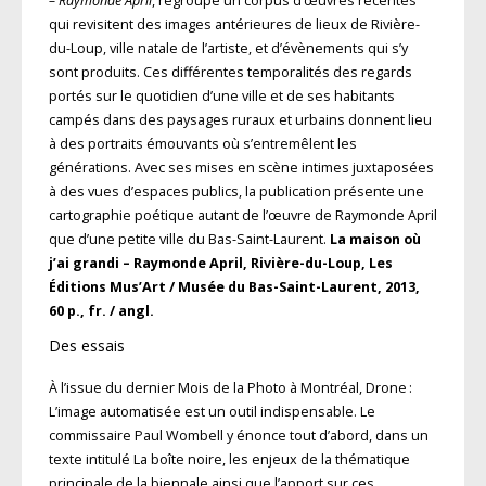
– Raymonde April
, regroupe un corpus d’œuvres récentes
qui revisitent des images antérieures de lieux de Rivière-
du-Loup, ville natale de l’artiste, et d’évè­nements qui s’y
sont produits. Ces différentes temporalités des regards
portés sur le quotidien d’une ville et de ses habitants
campés dans des paysages ruraux et urbains donnent lieu
à des portraits émouvants où s’entremêlent les
générations. Avec ses mises en scène intimes juxtaposées
à des vues d’espaces publics, la publication présente une
cartographie poétique autant de l’œuvre de Raymonde April
que d’une petite ville du Bas-Saint-Laurent.
La maison où
j’ai grandi – Raymonde April, Rivière-du-Loup, Les
Éditions Mus’Art / Musée du Bas-Saint-Laurent, 2013,
60 p., fr. / angl.
Des essais
À l’issue du dernier Mois de la Photo à Montréal, Drone :
L’image automatisée est un outil indispensable. Le
commissaire Paul Wombell y énonce tout d’abord, dans un
texte intitulé La boîte noire, les enjeux de la thématique
principale de la biennale ainsi que l’apport sur ces