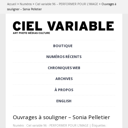
Accueil
>
Numéros
>
Ciel variable 96 – PERFORMER POUR L’IMAGE
>
Ouvrages à
souligner – Sonia Pelletier
Aller
BOUTIQUE
Menu principal
au
contenu
NUMÉROS RÉCENTS
principal
CHRONIQUES WEB
ARCHIVES
À PROPOS
ENGLISH
Ouvrages à souligner – Sonia Pelletier
Numéro :
Ciel variable 96 - PERFORMER POUR L'IMAGE
| Étiquettes :