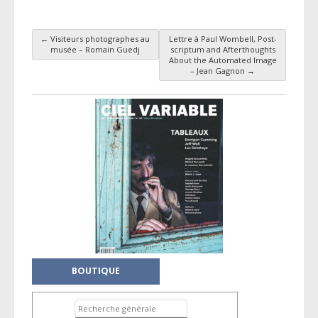
←
Visiteurs photographes au
Lettre à Paul Wombell, Post-
Navigation des articles
musée – Romain Guedj
scriptum and Afterthoughts
About the Automated Image
– Jean Gagnon
→
BOUTIQUE