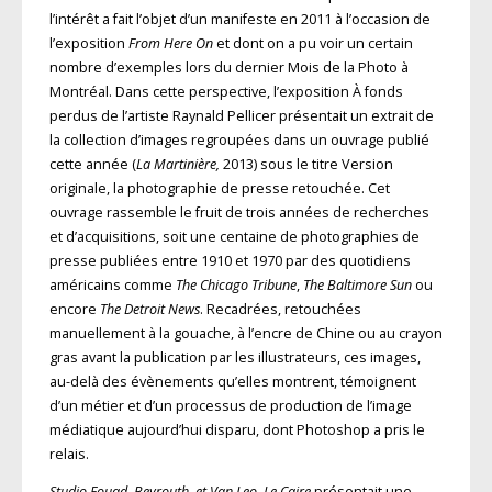
l’intérêt a fait l’objet d’un manifeste en 2011 à l’occasion de
l’exposition
From Here On
et dont on a pu voir un certain
nombre d’exemples lors du dernier Mois de la Photo à
Montréal. Dans cette perspective, l’exposition À fonds
perdus de l’artiste Raynald Pellicer présentait un extrait de
la collection d’images regroupées dans un ouvrage publié
cette année (
La Martinière,
2013) sous le titre Version
originale, la photographie de presse retouchée. Cet
ouvrage rassemble le fruit de trois années de recherches
et d’acquisitions, soit une centaine de photographies de
presse publiées entre 1910 et 1970 par des quotidiens
américains comme
The Chicago Tribune
,
The Baltimore Sun
ou
encore
The Detroit News
. Recadrées, retouchées
manuellement à la gouache, à l’encre de Chine ou au crayon
gras avant la publication par les illustrateurs, ces images,
au-delà des évènements qu’elles montrent, témoignent
d’un métier et d’un processus de production de l’image
médiatique aujourd’hui disparu, dont Photoshop a pris le
relais.
Studio Fouad, Beyrouth, et Van Leo, Le Caire
présentait une