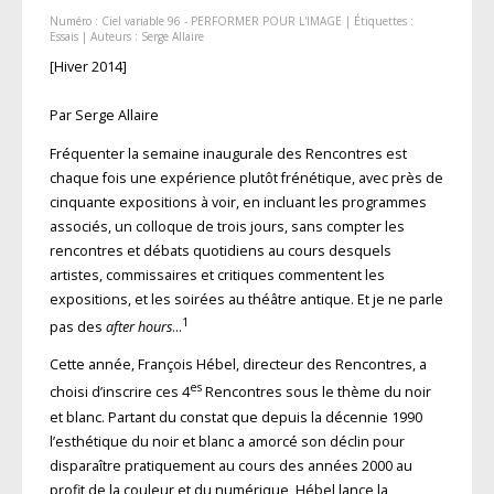
Numéro :
Ciel variable 96 - PERFORMER POUR L'IMAGE
| Étiquettes :
Essais
| Auteurs :
Serge Allaire
[Hiver 2014]
Par Serge Allaire
Fréquenter la semaine inaugurale des Rencontres est
chaque fois une expérience plutôt frénétique, avec près de
cinquante expositions à voir, en incluant les programmes
associés, un colloque de trois jours, sans compter les
rencontres et débats quotidiens au cours desquels
artistes, commissaires et critiques commentent les
expositions, et les soirées au théâtre antique. Et je ne parle
1
pas des
after hours
…
Cette année, François Hébel, directeur des Rencontres, a
es
choisi d’inscrire ces 4
Rencontres sous le thème du noir
et blanc. Partant du constat que depuis la décennie 1990
l’esthétique du noir et blanc a amorcé son déclin pour
disparaître pratiquement au cours des années 2000 au
profit de la couleur et du numérique, Hébel lance la