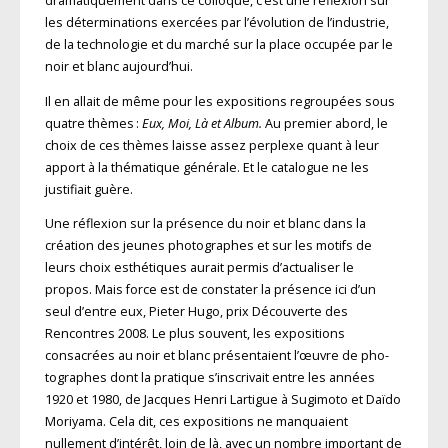
dramatiquement dans ce colloque, c’est une réflexion sur
les déterminations exercées par l’évolution de l’industrie,
de la technologie et du marché sur la place occupée par le
noir et blanc aujourd’hui.
Il en allait de même pour les expositions regroupées sous
quatre thèmes :
Eux, Moi, Là et Album.
Au premier abord, le
choix de ces thèmes laisse assez perplexe quant à leur
apport à la thématique générale. Et le catalogue ne les
justifiait guère.
Une réflexion sur la présence du noir et blanc dans la
création des jeunes photographes et sur les motifs de
leurs choix esthéti­ques aurait permis d’actualiser le
propos. Mais force est de cons­tater la présence ici d’un
seul d’entre eux, Pieter Hugo, prix Décou­verte des
Rencontres 2008. Le plus souvent, les expositions
consacrées au noir et blanc présentaient l’œuvre de pho­
togra­phes dont la pratique s’inscrivait entre les années
1920 et 1980, de Jacques Henri Lartigue à Sugimoto et Daïdo
Moriyama. Cela dit, ces expositions ne manquaient
nullement d’intérêt, loin de là, avec un nombre important de