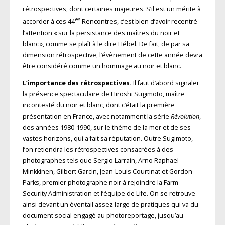
rétrospectives, dont certaines majeures. S’il est un mérite à
es
accorder à ces 44
Ren­con­tres, c’est bien d’avoir recentré
l’attention « sur la persistance des maîtres du noir et
blanc », comme se plaît à le dire Hébel. De fait, de par sa
dimension rétrospective, l’évènement de cette année devra
être considéré comme un hommage au noir et blanc.
L’importance des rétrospectives.
Il faut d’abord signaler
la présence spectaculaire de Hiroshi Sugimoto, maître
incontesté du noir et blanc, dont c’était la première
présentation en France, avec notamment la série
Révolution
,
des années 1980-1990, sur le thème de la mer et de ses
vastes horizons, qui a fait sa réputation. Outre Sugimoto,
l’on retiendra les rétrospectives consacrées à des
photographes tels que Sergio Larrain, Arno Raphael
Minkkinen, Gilbert Garcin, Jean-Louis Courtinat et Gordon
Parks, premier photographe noir à rejoindre la Farm
Security Adminis­tration et l’équipe de Life. On se retrouve
ainsi devant un éventail assez large de pratiques qui va du
document social engagé au photoreportage, jusqu’au