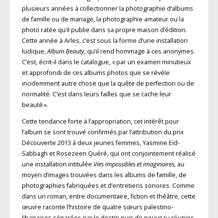
plusieurs années à collectionner la photographie d’albums
de famille ou de mariage, la photographie amateur ou la
photo ratée qu’il publie dans sa propre maison d’édition.
Cette année à Arles, c’est sous la forme d’une installation
ludique,
Album Beauty
, qu’il rend hommage à ces anonymes.
C’est, écrit-il dans le catalogue, « par un examen minutieux
et approfondi de ces albums photos que se révèle
incidemment autre chose que la quête de perfection ou de
normalité. C’est dans leurs failles que se cache leur
beauté ».
Cette tendance forte à l’appropriation, cet intérêt pour
l’album se sont trouvé confirmés par l’attribution du prix
Découverte 2013 à deux jeunes femmes, Yasmine Eid-
Sabbagh et Rosezeen Quéré, qui ont conjointement réalisé
une installation intitulée
Vies impossibles et imaginaires
, au
moyen d’images trouvées dans les albums de famille, de
photographies fabriquées et d’entretiens sonores. Comme
dans un roman, entre documentaire, fiction et théâtre, cette
œuvre raconte l’histoire de quatre sœurs palestino-
libanaises séparées par le destin puis de nouveau réunies.