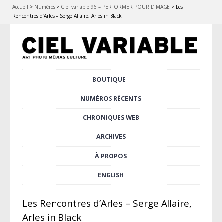
Accueil
>
Numéros
>
Ciel variable 96 – PERFORMER POUR L’IMAGE
>
Les
Rencontres d’Arles – Serge Allaire, Arles in Black
Aller
BOUTIQUE
Menu principal
au
contenu
NUMÉROS RÉCENTS
principal
CHRONIQUES WEB
ARCHIVES
À PROPOS
ENGLISH
Les Rencontres d’Arles – Serge Allaire,
Arles in Black