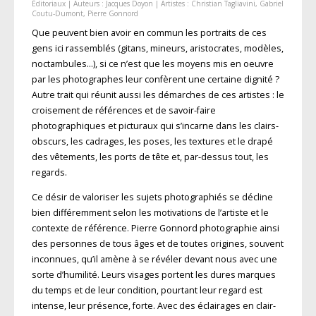
Éditoriaux
| Auteurs :
Jacques Doyon
| Artistes :
Christian Tagliavini
,
Gabriel
Coutu-Dumont
,
Pierre Gonnord
Que peuvent bien avoir en commun les portraits de ces
gens ici rassemblés (gitans, mineurs, aristocrates, modèles,
noctambules…), si ce n’est que les moyens mis en oeuvre
par les photographes leur confèrent une certaine dignité ?
Autre trait qui réunit aussi les démarches de ces artistes : le
croisement de références et de savoir-faire
photographiques et picturaux qui s’incarne dans les clairs-
obscurs, les cadrages, les poses, les textures et le drapé
des vêtements, les ports de tête et, par-dessus tout, les
regards.
Ce désir de valoriser les sujets photographiés se décline
bien différemment selon les motivations de l’artiste et le
contexte de référence. Pierre Gonnord photographie ainsi
des personnes de tous âges et de toutes origines, souvent
inconnues, qu’il amène à se révéler devant nous avec une
sorte d’humilité. Leurs visages portent les dures marques
du temps et de leur condition, pourtant leur regard est
intense, leur présence, forte. Avec des éclairages en clair-