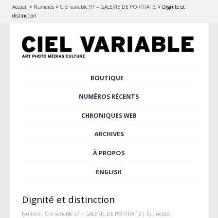
Accueil
>
Numéros
>
Ciel variable 97 – GALERIE DE PORTRAITS
>
Dignité et
distinction
Aller
BOUTIQUE
Menu principal
au
contenu
NUMÉROS RÉCENTS
principal
CHRONIQUES WEB
ARCHIVES
À PROPOS
ENGLISH
Dignité et distinction
Numéro :
Ciel variable 97 – GALERIE DE PORTRAITS
| Étiquettes :