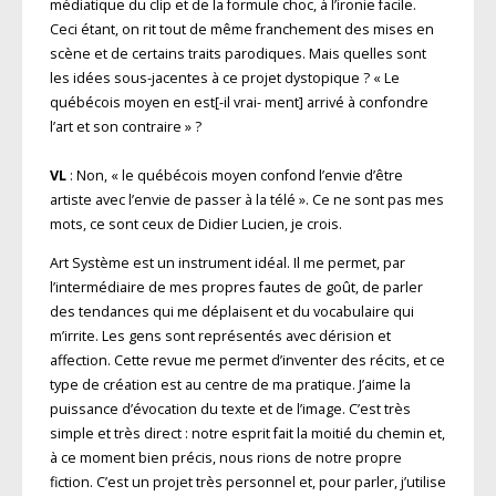
médiatique du clip et de la formule choc, à l’ironie facile.
Ceci étant, on rit tout de même franchement des mises en
scène et de certains traits parodiques. Mais quelles sont
les idées sous-jacentes à ce projet dystopique ? « Le
québécois moyen en est[-il vrai- ment] arrivé à confondre
l’art et son contraire » ?
VL
: Non, « le québécois moyen confond l’envie d’être
artiste avec l’envie de passer à la télé ». Ce ne sont pas mes
mots, ce sont ceux de Didier Lucien, je crois.
Art Système est un instrument idéal. Il me permet, par
l’intermédiaire de mes propres fautes de goût, de parler
des tendances qui me déplaisent et du vocabulaire qui
m’irrite. Les gens sont représentés avec dérision et
affection. Cette revue me permet d’inventer des récits, et ce
type de création est au centre de ma pratique. J’aime la
puissance d’évocation du texte et de l’image. C’est très
simple et très direct : notre esprit fait la moitié du chemin et,
à ce moment bien précis, nous rions de notre propre
fiction. C’est un projet très personnel et, pour parler, j’utilise