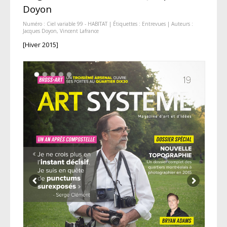
Doyon
Numéro :
Ciel variable 99 - HABITAT
| Étiquettes :
Entrevues
| Auteurs :
Jacques Doyon
,
Vincent Lafrance
[Hiver 2015]