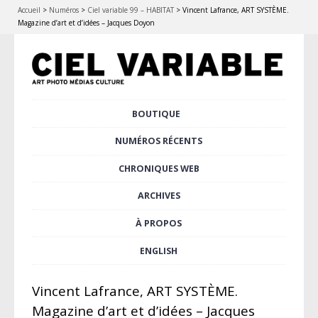
Accueil
>
Numéros
>
Ciel variable 99 – HABITAT
>
Vincent Lafrance, ART SYSTÈME.
Magazine d’art et d’idées – Jacques Doyon
Aller
BOUTIQUE
Menu principal
au
contenu
NUMÉROS RÉCENTS
principal
CHRONIQUES WEB
ARCHIVES
À PROPOS
ENGLISH
Vincent Lafrance, ART SYSTÈME.
Magazine d’art et d’idées – Jacques