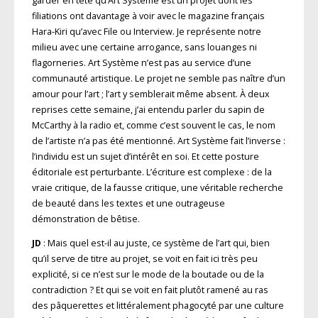
garder en tête qu’Art Système est un projet dont les
filiations ont davantage à voir avec le magazine français
Hara-Kiri qu’avec File ou Interview. Je représente notre
milieu avec une certaine arrogance, sans louanges ni
flagorneries. Art Système n’est pas au service d’une
communauté artistique. Le projet ne semble pas naître d’un
amour pour l’art ; l’art y semblerait même absent. À deux
reprises cette semaine, j’ai entendu parler du sapin de
McCarthy à la radio et, comme c’est souvent le cas, le nom
de l’artiste n’a pas été mentionné. Art Système fait l’inverse :
l’individu est un sujet d’intérêt en soi. Et cette posture
éditoriale est perturbante. L’écriture est complexe : de la
vraie critique, de la fausse critique, une véritable recherche
de beauté dans les textes et une outrageuse
démonstration de bêtise.
JD
: Mais quel est-il au juste, ce système de l’art qui, bien
qu’il serve de titre au projet, se voit en fait ici très peu
explicité, si ce n’est sur le mode de la boutade ou de la
contradiction ? Et qui se voit en fait plutôt ramené au ras
des pâquerettes et littéralement phagocyté par une culture