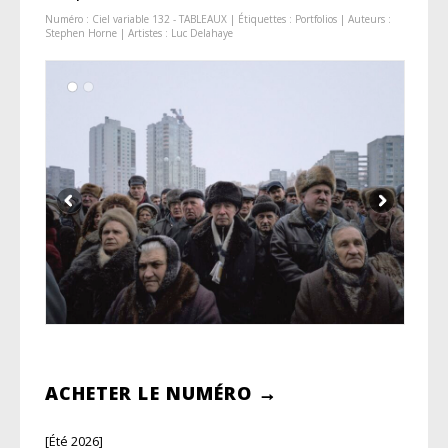
Numéro :
Ciel variable 132 - TABLEAUX
| Étiquettes :
Portfolios
| Auteurs :
Stephen Horne
| Artistes :
Luc Delahaye
ACHETER LE NUMÉRO →
[Été 2026]