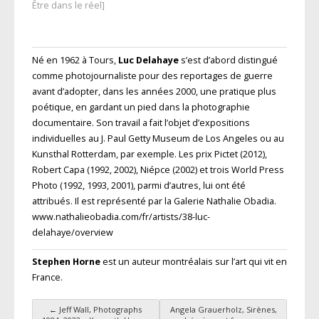
Être dans le réel]
Né en 1962 à Tours,
Luc Delahaye
s’est d’abord distingué
comme photojournaliste pour des reportages de guerre
avant d’adopter, dans les années 2000, une pratique plus
poétique, en gardant un pied dans la photographie
documentaire. Son travail a fait l’objet d’expositions
individuelles au J. Paul Getty Museum de Los Angeles ou au
Kunsthal Rotterdam, par exemple. Les prix Pictet (2012),
Robert Capa (1992, 2002), Niépce (2002) et trois World Press
Photo (1992, 1993, 2001), parmi d’autres, lui ont été
attribués. Il est représenté par la Galerie Nathalie Obadia.
www.nathalieobadia.com/fr/artists/38-luc-
delahaye/overview
Stephen Horne
est un auteur montréalais sur l’art qui vit en
France.
←
Jeff Wall, Photographs
Angela Grauerholz, Sirènes,