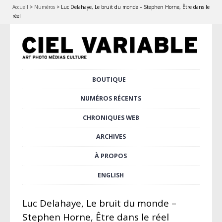
Accueil
>
Numéros
>
Luc Delahaye, Le bruit du monde – Stephen Horne, Être dans le
réel
Aller
BOUTIQUE
Menu principal
au
contenu
NUMÉROS RÉCENTS
principal
CHRONIQUES WEB
ARCHIVES
À PROPOS
ENGLISH
Luc Delahaye, Le bruit du monde –
Stephen Horne, Être dans le réel