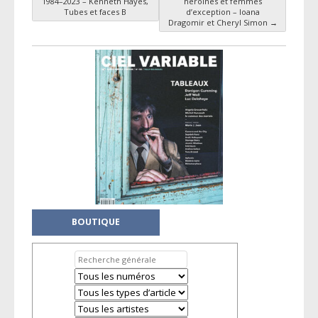
Navigation des articles
1984–2023 – Kenneth Hayes,
héroïnes et femmes
Tubes et faces B
d’exception – Ioana
Dragomir et Cheryl Simon
→
BOUTIQUE