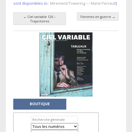
sont disponibles ici :
Mirement/Towering — Marie Perrault
]
←
Ciel variable 126 –
Femmes en guerre
→
Navigation des articles
Trajectoires
BOUTIQUE