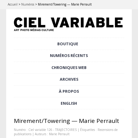
Accueil
>
Numéros
>
Mirement/Towering — Marie Perrault
Aller
BOUTIQUE
Menu principal
au
contenu
NUMÉROS RÉCENTS
principal
CHRONIQUES WEB
ARCHIVES
À PROPOS
ENGLISH
Mirement/Towering — Marie Perrault
Numéro :
Ciel variable 126 - TRAJECTOIRES
| Étiquettes :
Recensions de
publications
| Auteurs :
Marie Perrault