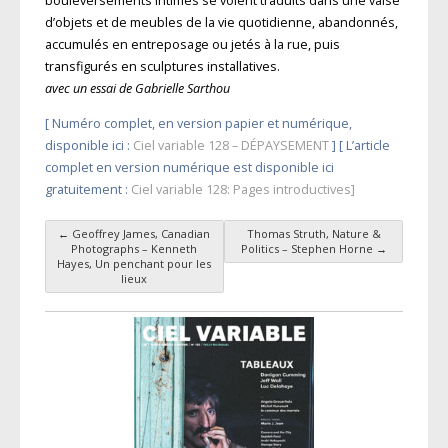
bouleversements intimes se voient traduits dans une valse
d’objets et de meubles de la vie quotidienne, abandonnés,
accumulés en entreposage ou jetés à la rue, puis
transfigurés en sculptures installatives.
avec un essai de Gabrielle Sarthou
[ Numéro complet, en version papier et numérique,
disponible ici :
Ciel variable 128 – DÉPAYSEMENT
] [ L’article
complet en version numérique est disponible ici
gratuitement :
Ciel variable 128: Pages introductives]
←
Geoffrey James, Canadian
Thomas Struth, Nature &
Navigation des articles
Photographs – Kenneth
Politics – Stephen Horne
→
Hayes, Un penchant pour les
lieux