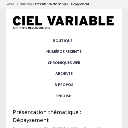
Accueil
>
Numéros
>
Présentation thématique : Dépaysement
Aller
BOUTIQUE
Menu principal
au
contenu
NUMÉROS RÉCENTS
principal
CHRONIQUES WEB
ARCHIVES
À PROPOS
ENGLISH
Présentation thématique :
Dépaysement