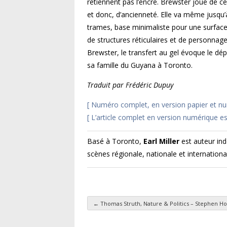
retiennent pas l’encre. Brewster joue de ce
et donc, d’ancienneté. Elle va même jusqu’
trames, base minimaliste pour une surface
de structures réticulaires et de personnage
Brewster, le transfert au gel évoque le dé
sa famille du Guyana à Toronto.
Traduit par Frédéric Dupuy
[ Numéro complet, en version papier et num
[ L’article complet en version numérique est
Basé à Toronto,
Earl Miller
est auteur ind
scènes régionale, nationale et internationa
←
Thomas Struth, Nature & Politics – Stephen H
Navigation des articl