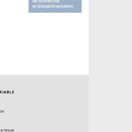
ARIABLE
ion
la revue