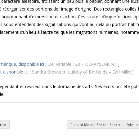
 caractère aléatoire, froissant un peu plus le papier, donnant une illus
à réorganiser des portions de l’image d’origine. Des rectangles collés
 bourdonnant d’expression et d’action. Ces strates d’imperfections a
s sous-entendent des significations qui vont au-delà du portrait habit
placement d’un lieu à l’autre tel que les migrations humaines, notamme
érique, disponible ici :
Ciel variable 128 – DÉPAYSEMENT
]
 disponible ici :
Sandra Brewster, Lullaby of Birdlands – Earl Miller]
épendant et réviseur dans le domaine des arts. Ses écrits ont été publ
le.
orne
Richard Mosse, Broken Spectre – Sylva
es