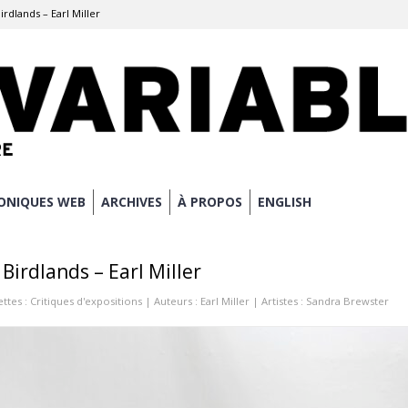
rdlands – Earl Miller
ONIQUES WEB
ARCHIVES
À PROPOS
ENGLISH
Birdlands – Earl Miller
ettes :
Critiques d'expositions
| Auteurs :
Earl Miller
| Artistes :
Sandra Brewster