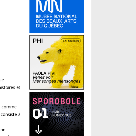
que
istoires et
out comme
 consiste à
 ne