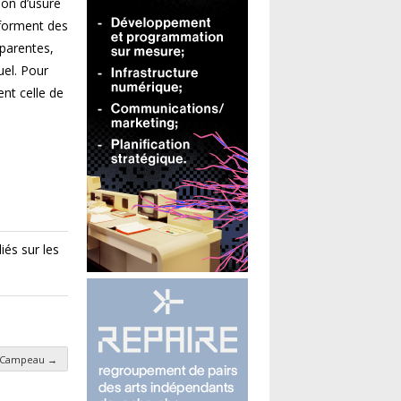
ion d’usure
 forment des
pparentes,
uel. Pour
nt celle de
iés sur les
in Campeau
→