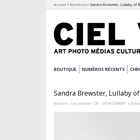
Accueil
>
Numéros
>
Sandra Brewster, Lullaby of Bi
Aller
BOUTIQUE
NUMÉROS RÉCENTS
CHR
Menu principal
au
contenu
Sandra Brewster, Lullaby of 
principal
Numéro :
Ciel variable 128 – DÉPAYSEMENT
| Étiqu