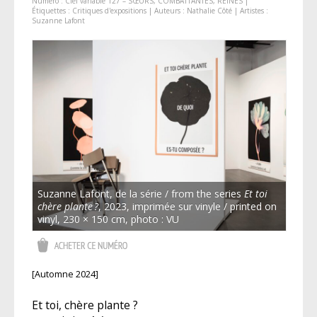
Numéro :
Ciel variable 127 – SŒURS, COMBATTANTES, REINES
|
Étiquettes :
Critiques d'expositions
| Auteurs :
Nathalie Côté
| Artistes :
Suzanne Lafont
Suzanne Lafont, de la série / from the series
Et toi
chère plante ?
, 2023, imprimée sur vinyle / printed on
vinyl, 230 × 150 cm, photo : VU
[Automne 2024]
Et toi, chère plante ?