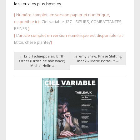
les lieux les plus hostiles.
[ Numéro complet, en version papier et numérique,
disponible ici :
Ciel variable 127 – SŒURS, COMBATTANTES,
REINES
]
[ L’article complet en version numérique est disponible ici :
Et toi, chère plante?
]
←
Eric Tschaeppeler, Birth
Jeremy Shaw, Phase Shifting
Navigation des articles
Order (Ordre de naissance)
Index – Marie Perrault
→
– Michel Hellman