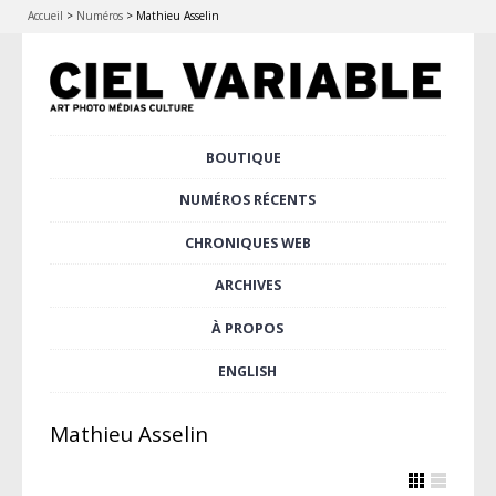
Accueil
>
Numéros
>
Mathieu Asselin
Aller
BOUTIQUE
Menu principal
au
contenu
NUMÉROS RÉCENTS
principal
CHRONIQUES WEB
ARCHIVES
À PROPOS
ENGLISH
Mathieu Asselin