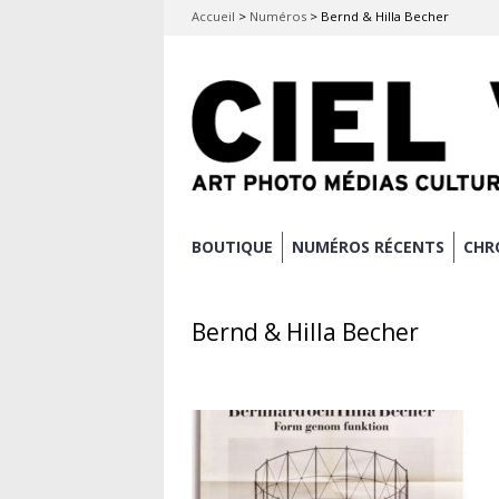
Accueil
>
Numéros
>
Bernd & Hilla Becher
Aller
BOUTIQUE
NUMÉROS RÉCENTS
CHR
Menu principal
au
contenu
Bernd & Hilla Becher
principal