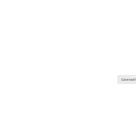
Gwenaël
nomie