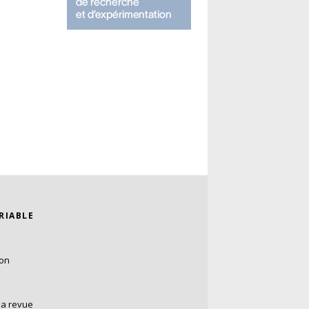
ARIABLE
ion
la revue