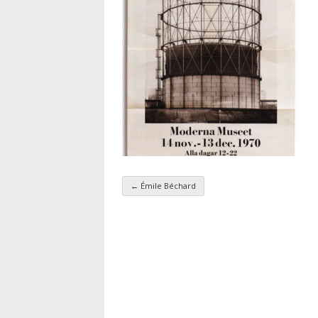
←
Émile Béchard
Navigation par taxo