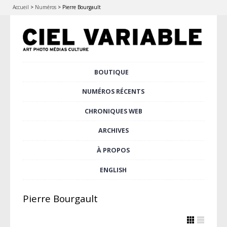
Accueil
>
Numéros
>
Pierre Bourgault
Aller
BOUTIQUE
Menu principal
au
contenu
NUMÉROS RÉCENTS
principal
CHRONIQUES WEB
ARCHIVES
À PROPOS
ENGLISH
Pierre Bourgault