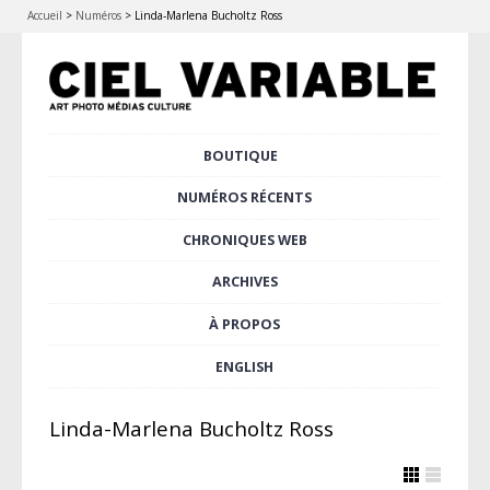
Accueil
>
Numéros
>
Linda-Marlena Bucholtz Ross
Aller
BOUTIQUE
Menu principal
au
contenu
NUMÉROS RÉCENTS
principal
CHRONIQUES WEB
ARCHIVES
À PROPOS
ENGLISH
Linda-Marlena Bucholtz Ross