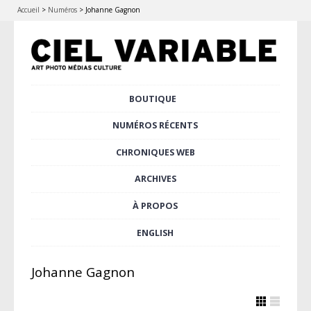
Accueil
>
Numéros
>
Johanne Gagnon
Aller
BOUTIQUE
Menu principal
au
contenu
NUMÉROS RÉCENTS
principal
CHRONIQUES WEB
ARCHIVES
À PROPOS
ENGLISH
Johanne Gagnon