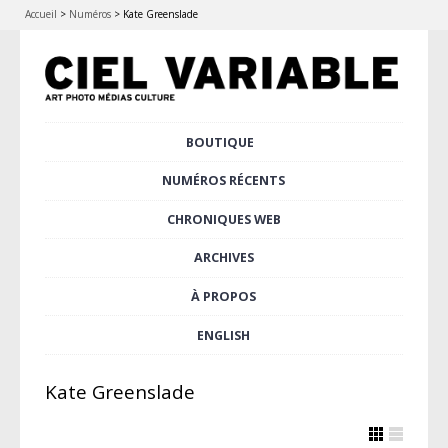
Accueil
>
Numéros
>
Kate Greenslade
Aller
BOUTIQUE
Menu principal
au
contenu
NUMÉROS RÉCENTS
principal
CHRONIQUES WEB
ARCHIVES
À PROPOS
ENGLISH
Kate Greenslade