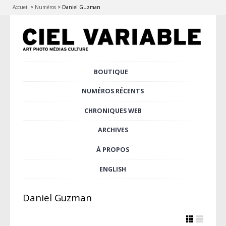
Accueil
>
Numéros
>
Daniel Guzman
Aller
BOUTIQUE
Menu principal
au
contenu
NUMÉROS RÉCENTS
principal
CHRONIQUES WEB
ARCHIVES
À PROPOS
ENGLISH
Daniel Guzman