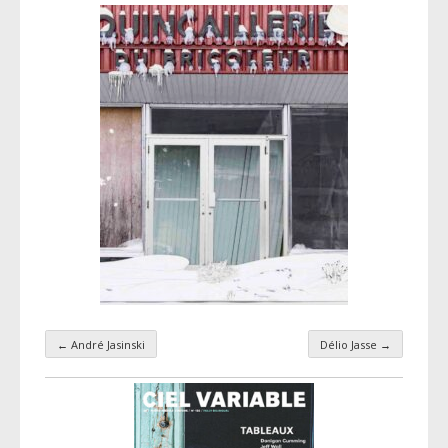
←
André Jasinski
Délio Jasse
→
Navigation par taxonomie