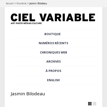
Accueil
>
Numéros
>
Jasmin Bilodeau
Aller
BOUTIQUE
Menu principal
au
contenu
NUMÉROS RÉCENTS
principal
CHRONIQUES WEB
ARCHIVES
À PROPOS
ENGLISH
Jasmin Bilodeau