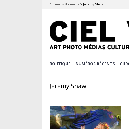
Accueil
>
Numéros
>
Jeremy Shaw
Aller
BOUTIQUE
NUMÉROS RÉCENTS
CHR
Menu principal
au
contenu
Jeremy Shaw
principal