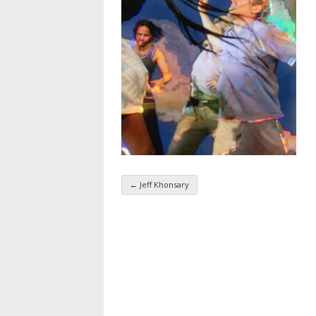
←
Jeff Khonsary
Navigation par taxo