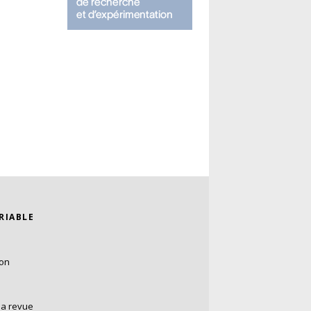
ARIABLE
ion
la revue