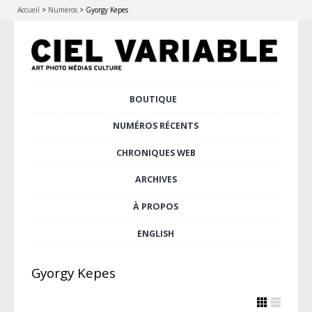
Accueil
>
Numéros
>
Gyorgy Kepes
Aller
BOUTIQUE
Menu principal
au
contenu
NUMÉROS RÉCENTS
principal
CHRONIQUES WEB
ARCHIVES
À PROPOS
ENGLISH
Gyorgy Kepes