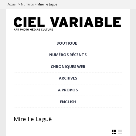
Accueil
>
Numéros
>
Mireille Laguë
Aller
BOUTIQUE
Menu principal
au
contenu
NUMÉROS RÉCENTS
principal
CHRONIQUES WEB
ARCHIVES
À PROPOS
ENGLISH
Mireille Laguë