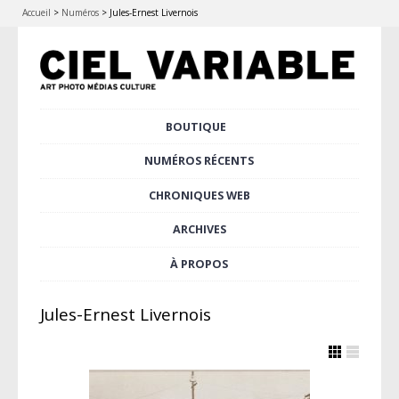
Accueil
>
Numéros
>
Jules-Ernest Livernois
Aller
BOUTIQUE
Menu principal
au
contenu
NUMÉROS RÉCENTS
principal
CHRONIQUES WEB
ARCHIVES
À PROPOS
Jules-Ernest Livernois