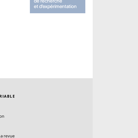
ARIABLE
ion
la revue