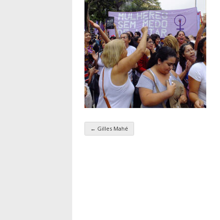
←
Gilles Mahé
Navigation par taxo