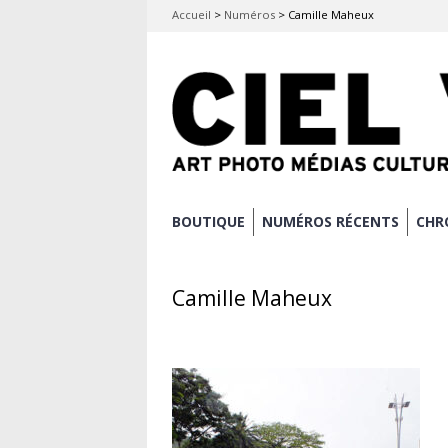
Accueil
>
Numéros
>
Camille Maheux
Aller
BOUTIQUE
NUMÉROS RÉCENTS
CHR
Menu principal
au
contenu
Camille Maheux
principal