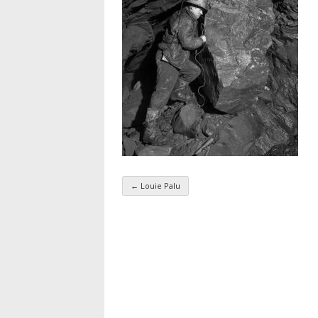
←
Louie Palu
Navigation par taxo