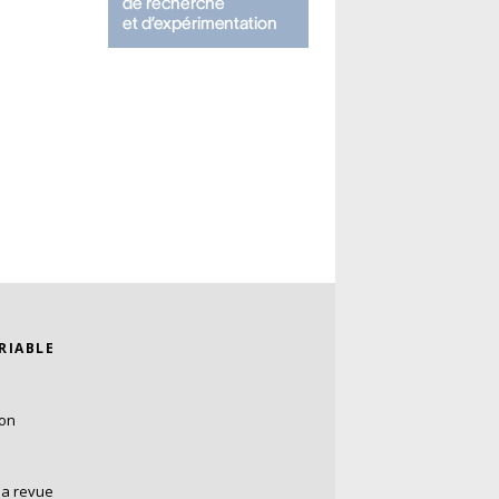
ARIABLE
ion
la revue