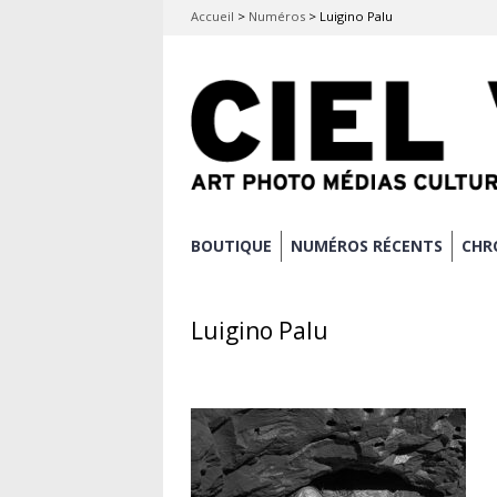
Accueil
>
Numéros
>
Luigino Palu
Aller
BOUTIQUE
NUMÉROS RÉCENTS
CHR
Menu principal
au
contenu
Luigino Palu
principal