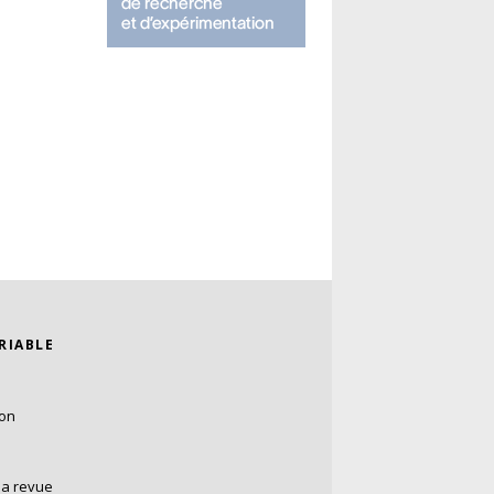
ARIABLE
ion
la revue