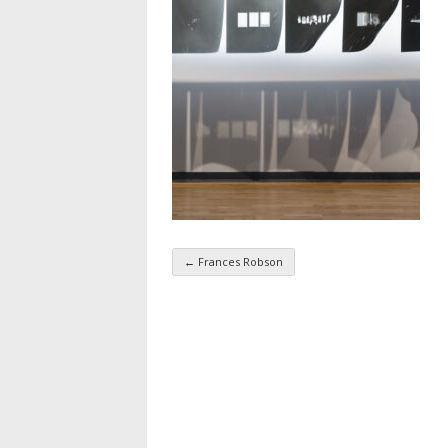
←
Frances Robson
Navigation par taxo