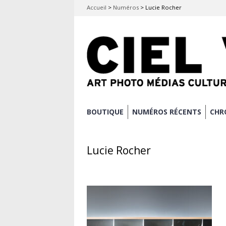
Accueil
>
Numéros
>
Lucie Rocher
Aller
BOUTIQUE
NUMÉROS RÉCENTS
CHR
Menu principal
au
contenu
Lucie Rocher
principal