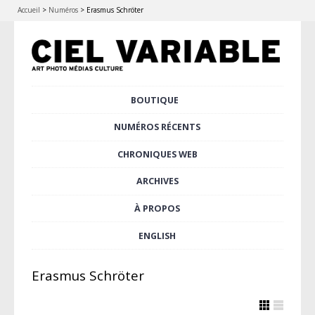
Accueil
>
Numéros
>
Erasmus Schröter
Aller
BOUTIQUE
Menu principal
au
contenu
NUMÉROS RÉCENTS
principal
CHRONIQUES WEB
ARCHIVES
À PROPOS
ENGLISH
Erasmus Schröter