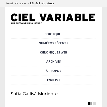
Accueil
>
Numéros
>
Sofía Gallisá Muriente
Aller
BOUTIQUE
Menu principal
au
contenu
NUMÉROS RÉCENTS
principal
CHRONIQUES WEB
ARCHIVES
À PROPOS
ENGLISH
Sofía Gallisá Muriente