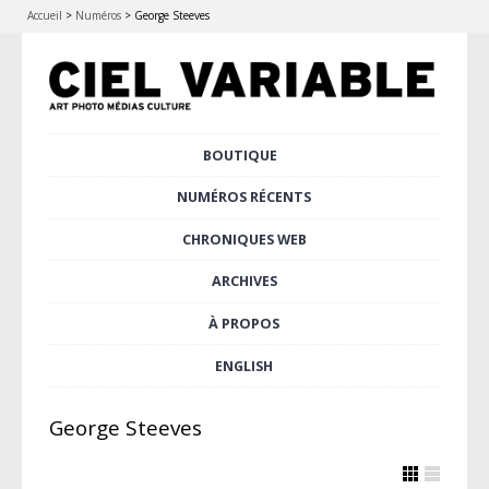
Accueil
>
Numéros
>
George Steeves
Aller
BOUTIQUE
Menu principal
au
contenu
NUMÉROS RÉCENTS
principal
CHRONIQUES WEB
ARCHIVES
À PROPOS
ENGLISH
George Steeves