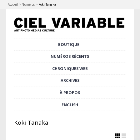
Accueil
>
Numéros
>
Koki Tanaka
Aller
BOUTIQUE
Menu principal
au
contenu
NUMÉROS RÉCENTS
principal
CHRONIQUES WEB
ARCHIVES
À PROPOS
ENGLISH
Koki Tanaka