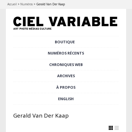
Accueil
>
Numéros
>
Gerald Van Der Kaap
Aller
BOUTIQUE
Menu principal
au
contenu
NUMÉROS RÉCENTS
principal
CHRONIQUES WEB
ARCHIVES
À PROPOS
ENGLISH
Gerald Van Der Kaap