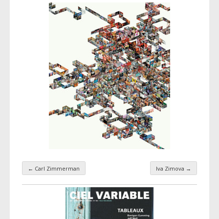
←
Carl Zimmerman
Iva Zimova
→
Navigation par taxonomie