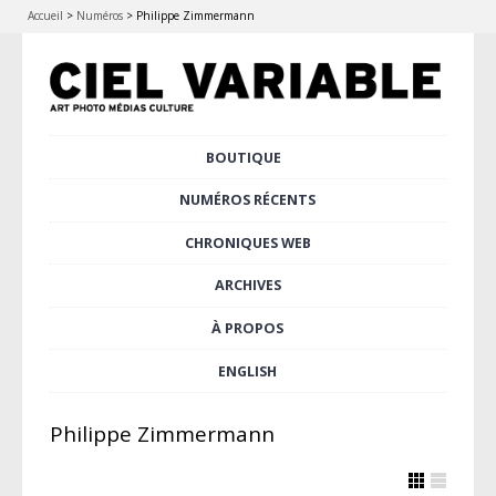
Accueil
>
Numéros
>
Philippe Zimmermann
Aller
BOUTIQUE
Menu principal
au
contenu
NUMÉROS RÉCENTS
principal
CHRONIQUES WEB
ARCHIVES
À PROPOS
ENGLISH
Philippe Zimmermann