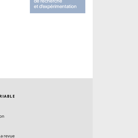
ARIABLE
ion
la revue