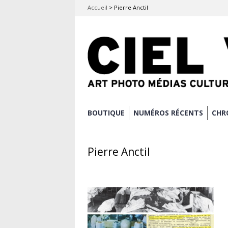
Accueil
>
Pierre Anctil
Aller
BOUTIQUE
NUMÉROS RÉCENTS
CHR
Menu principal
au
contenu
Pierre Anctil
principal