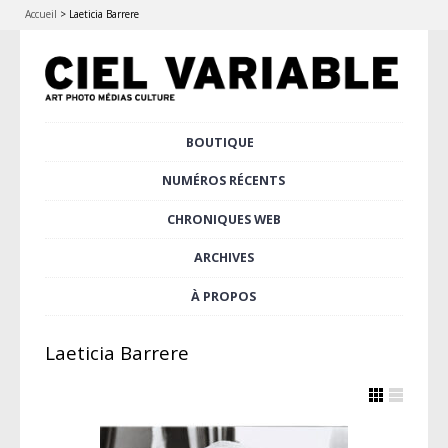
Accueil
>
Laeticia Barrere
Aller
BOUTIQUE
Menu principal
au
contenu
NUMÉROS RÉCENTS
principal
CHRONIQUES WEB
ARCHIVES
À PROPOS
Laeticia Barrere