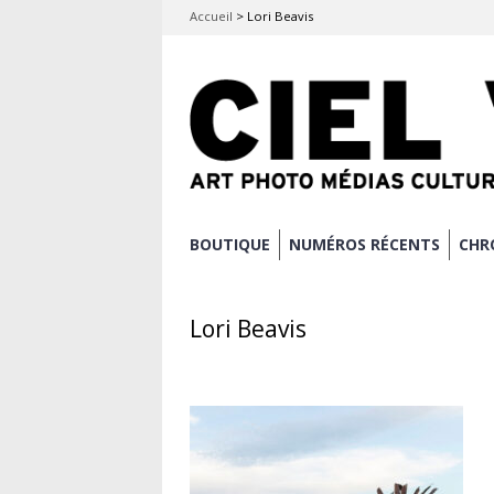
Accueil
>
Lori Beavis
Aller
BOUTIQUE
NUMÉROS RÉCENTS
CHR
Menu principal
au
contenu
Lori Beavis
principal