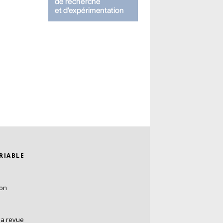
ARIABLE
ion
la revue